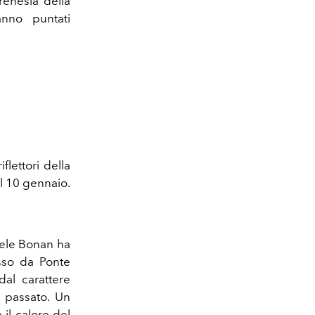
renesia della
ranno puntati
iflettori della
l 10 gennaio.
hele Bonan ha
asso da Ponte
al carattere
e passato. Un
 il calore del