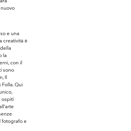
sarà
n nuovo
sso e una
a creatività è
 della
o la
rni, con il
ti sono
, Il
 Folla. Qui
unico,
 ospiti
ll’arte
esenze
l fotografo e