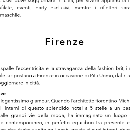
clusivi dove soggiornare in città, per vivere appieno la f
ilate, eventi, party esclusivi,
mentre i riflettori sa
 maschile.
Firenze
spalle l’eccentricità e la stravaganza della fashion brit, i r
e si spostano a Firenze in occasione di Pitti Uomo, dal 7 a
giornare in città.
nze
 elegantissimo glamour. Quando l’architetto fiorentino Mic
li interni di questo splendido hotel a 5 stelle a un p
alle grandi vie della moda, ha immaginato un luogo d
o e contemporaneo, in perfetto equilibrio tra presente 
ico che risalta subito agli occhi grazie ai suoi interni, dove