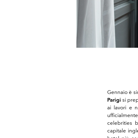
Gennaio è si
Parigi
si pre
ai lavori e
ufficialment
celebrities b
capitale ingl