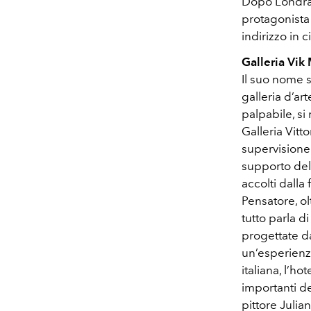
Dopo Londra 
protagonista
indirizzo in
Galleria Vik
Il suo nome s
galleria d’art
palpabile, si
Galleria Vitto
supervisione 
supporto dell
accolti dall
Pensatore, olt
tutto parla d
progettate da
un’esperienza
italiana, l’h
importanti de
pittore Julia