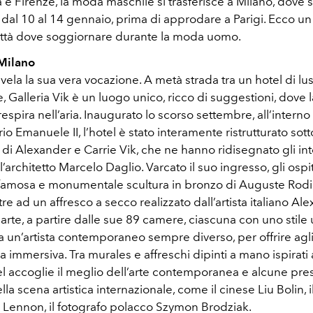
e Firenze, la moda maschile si trasferisce a Milano, dove 
 dal 10 al 14 gennaio, prima di approdare a Parigi. Ecco u
 città dove soggiornare durante la moda uomo.
 Milano
vela la sua vera vocazione. A metà strada tra un hotel di lu
e, Galleria Vik è un luogo unico, ricco di suggestioni, dove l
 respira nell’aria. Inaugurato lo scorso settembre, all’interno
rio Emanuele II, l’hotel è stato interamente ristrutturato sott
di Alexander e Carrie Vik, che ne hanno ridisegnato gli inte
’architetto Marcelo Daglio. Varcato il suo ingresso, gli ospi
a famosa e monumentale scultura in bronzo di Auguste Rodin
re ad un affresco a secco realizzato dall’artista italiano Alex
i arte, a partire dalle sue 89 camere, ciascuna con uno stile 
 un’artista contemporaneo sempre diverso, per offrire agli
 immersiva. Tra murales e affreschi dipinti a mano ispirati a
otel accoglie il meglio dell’arte contemporanea e alcune pr
lla scena artistica internazionale, come il cinese Liu Bolin, i
n Lennon, il fotografo polacco Szymon Brodziak.