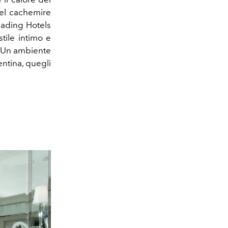
 del cachemire
eading Hotels
stile intimo e
. Un ambiente
entina, quegli