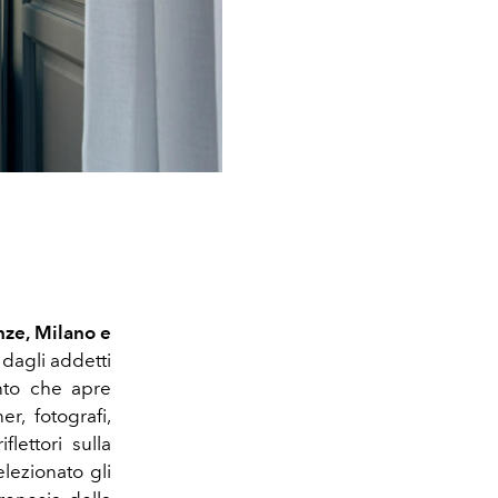
nze, Milano e
 dagli addetti
nto che apre
r, fotografi,
flettori sulla
ezionato gli