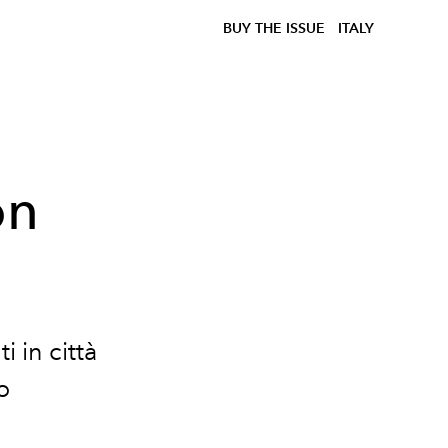
BUY THE ISSUE
ITALY
on
i in città
o