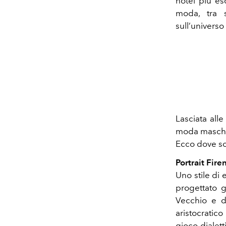
hotel più es
moda, tra sf
sull’universo
Lasciata alle 
moda maschil
Ecco dove sog
Portrait Fire
Uno stile di
progettato g
Vecchio e d
aristocratic
gioco dialett