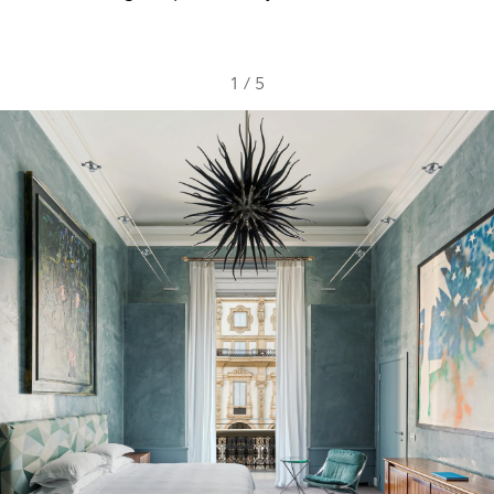
1
/
5