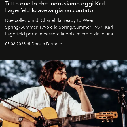
Tutto quello che indossiamo oggi Karl
Lagerfeld lo aveva già raccontato
Due collezioni di Chanel: la Ready-to-Wear
Spring/Summer 1996 e la Spring/Summer 1997. Karl
Lagerfeld porta in passerella pois, micro bikini e una
logomania pensata per la spiaggia
, con Cindy, Linda,
05.08.2026 di Donato D'Aprile
Kate, Claudia e Carla una dietro l'altra. Trent'anni dopo,
in un'industria che vive di archivi, quel guardaroba resta
uno dei documenti più contemporanei che abbiamo.