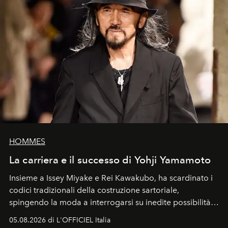
HOMMES
La carriera e il successo di Yohji Yamamoto
Insieme a Issey Miyake e Rei Kawakubo, ha scardinato i
codici tradizionali della costruzione sartoriale,
spingendo la moda a interrogarsi su inedite possibilità
formali e a ridefinire il concetto stesso di silhouette.
05.08.2026 di L'OFFICIEL Italia
Quella di Yohji Yamamoto è storia di un visionario che