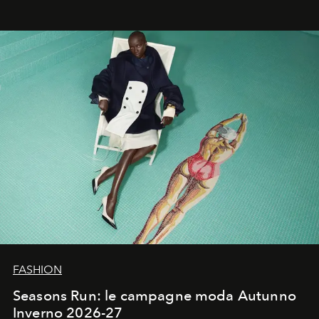
ha riscritto i canoni estetici del XX secolo, lasciando
un’impronta indelebile nella storia della moda.
FASHION
Seasons Run: le campagne moda Autunno
Inverno 2026-27