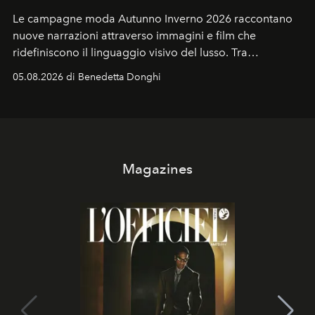
Le campagne moda Autunno Inverno 2026 raccontano
nuove narrazioni attraverso immagini e film che
ridefiniscono il linguaggio visivo del lusso. Tra
protagonisti del cinema, volti della cultura
05.08.2026 di Benedetta Donghi
contemporanea e storytelling d'autore, le maison
trasformano ogni campagna in uno storytelling capace
di esprimere identità, visione e desiderio.
Magazines