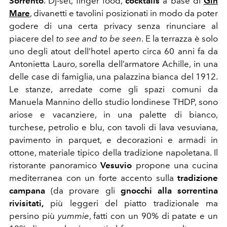
Sorrento
. Dj-set, finger food,
cocktails
a base di
Gin
Mare
, divanetti e tavolini posizionati in modo da poter
godere di una certa privacy senza rinunciare al
piacere del
to see and to be seen
. E la terrazza è solo
uno degli atout dell’hotel aperto circa 60 anni fa da
Antonietta Lauro, sorella dell’armatore Achille, in una
delle case di famiglia, una palazzina bianca del 1912.
Le stanze, arredate come gli spazi comuni da
Manuela Mannino dello studio londinese THDP,
sono
ariose e vacanziere, in una palette di bianco,
turchese, petrolio e blu, con tavoli di lava vesuviana,
pavimento in parquet, e decorazioni e armadi in
ottone, materiale tipico della tradizione napoletana. Il
ristorante panoramico
Vesuvio
propone una cucina
mediterranea con un forte accento sulla
tradizione
campana
(da provare gli
gnocchi alla sorrentina
rivisitati,
più leggeri del piatto tradizionale ma
persino più
yummie
, fatti con un 90% di patate e un