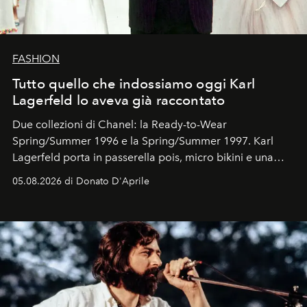
FASHION
Tutto quello che indossiamo oggi Karl
Lagerfeld lo aveva già raccontato
Due collezioni di Chanel: la Ready-to-Wear
Spring/Summer 1996 e la Spring/Summer 1997. Karl
Lagerfeld porta in passerella pois, micro bikini e una
logomania pensata per la spiaggia
, con Cindy, Linda,
05.08.2026 di Donato D'Aprile
Kate, Claudia e Carla una dietro l'altra. Trent'anni dopo,
in un'industria che vive di archivi, quel guardaroba resta
uno dei documenti più contemporanei che abbiamo.