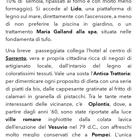
10% di semola, ripassati al forno e con molto meno
formaggio). Si accede al
Lido
, una piattaforma di
legno sul mare, direttamente con l’ascensore, a meno
di non preferire la piscina in giardino, o un
trattamento
Maria Galland alla spa
, situata nelle
fondamenta di tufo.
Una breve passeggiata collega l’hotel al centro di
Sorrento
, vera e propria cittadina ricca di negozi di
artigianato locale, dall’intarsio del legno ai
coloratissimi tessuti. Vale una sosta l’
Antica Trattoria
:
per dimenticare ogni proposito di dieta con una serie
di piatti da bis, dalle cappesante gratinate al fritto di
calamari in granella di pistacchi. Tra le tante mete
interessanti delle vicinanze, c’è
Oplontis
, dove, a
partire dagli anni '60, sono state riportate alla luce
ville romane
inghiottite dalla colata lavica
dell’eruzione del
Vesuvio
nel 79 d.C., con affreschi
molto meglio conservati che a
Pompei
. L’unica