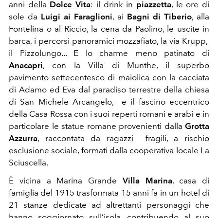
anni della
Dolce Vita
: il drink in
piazzetta
, le ore di
sole da
Luigi ai Faraglioni
, ai
Bagni di Tiberio
, alla
Fontelina o al Riccio, la cena da Paolino, le uscite in
barca, i percorsi panoramici mozzafiato, la via Krupp,
il Pizzolungo... E lo charme meno patinato di
Anacapri
, con la Villa di Munthe, il superbo
pavimento settecentesco di maiolica con la cacciata
di Adamo ed Eva dal paradiso terrestre della chiesa
di San Michele Arcangelo, e il fascino eccentrico
della Casa Rossa con i suoi reperti romani e arabi e in
particolare le statue romane provenienti dalla
Grotta
Azzurra
, raccontata da ragazzi fragili, a rischio
esclusione sociale, formati dalla cooperativa locale La
Sciuscella.
È vicina a Marina Grande
Villa Marina
, casa di
famiglia del 1915 trasformata 15 anni fa in un hotel di
21 stanze dedicate ad altrettanti personaggi che
hanno soggiornato sull’isola, contribuendo al suo