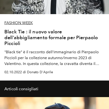
FASHION WEEK
Black Tie : il nuovo valore
dell’abbigliamento formale per Pierpaolo
Piccioli
"Black tie" è il racconto dell'immaginario di Pierpaolo
Piccioli per la collezione autunno/inverno 2023 di
Valentino. In questa collezione, la cravatta diventa il
simbolo della liberazione da un codice d'abbigliamento
02.10.2022 di Donato D'Aprile
considerato "formale". Il designer gioca con le metafore
e con le regole, emancipando e elevando i significati
racchiusi in questo oggetto di stile. La cravatta è
Articoli consigliati
finalmente slegata e libera, sembra quasi sfuggire al
linguaggio formale degli abiti, tra il giorno e la sera.