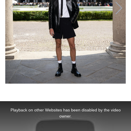
This
is
a
Playback on other Websites has been disabled by the video
modal
window.
owner.