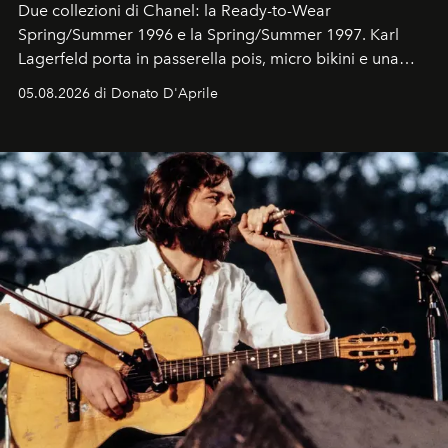
Due collezioni di Chanel: la Ready-to-Wear
Spring/Summer 1996 e la Spring/Summer 1997. Karl
Lagerfeld porta in passerella pois, micro bikini e una
logomania pensata per la spiaggia
, con Cindy, Linda,
05.08.2026 di Donato D'Aprile
Kate, Claudia e Carla una dietro l'altra. Trent'anni dopo,
in un'industria che vive di archivi, quel guardaroba resta
uno dei documenti più contemporanei che abbiamo.