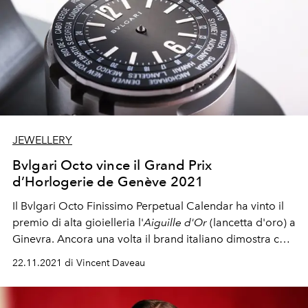
JEWELLERY
Bvlgari Octo vince il Grand Prix
d’Horlogerie de Genève 2021
Il Bvlgari Octo Finissimo Perpetual Calendar ha vinto il
premio di alta gioielleria l'
Aiguille d'Or
(lancetta d'oro) a
Ginevra. Ancora una volta il brand italiano dimostra che
design accattivante, modernità e eleganza sono concetti
22.11.2021 di Vincent Daveau
perfettamente compatibili e quanto nel mondo
dell'orologeria tutto sia spesso questione di
contestualizzazione e soprattutto buon tempismo.