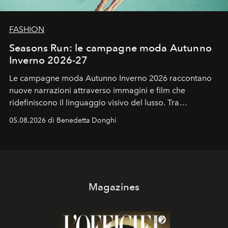
FASHION
Seasons Run: le campagne moda Autunno
Inverno 2026-27
Le campagne moda Autunno Inverno 2026 raccontano
nuove narrazioni attraverso immagini e film che
ridefiniscono il linguaggio visivo del lusso. Tra
protagonisti del cinema, volti della cultura
05.08.2026 di Benedetta Donghi
contemporanea e storytelling d'autore, le maison
trasformano ogni campagna in uno storytelling capace
di esprimere identità, visione e desiderio.
Magazines