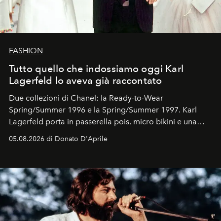
FASHION
Tutto quello che indossiamo oggi Karl
Lagerfeld lo aveva già raccontato
Due collezioni di Chanel: la Ready-to-Wear
Spring/Summer 1996 e la Spring/Summer 1997. Karl
Lagerfeld porta in passerella pois, micro bikini e una
logomania pensata per la spiaggia
, con Cindy, Linda,
05.08.2026 di Donato D'Aprile
Kate, Claudia e Carla una dietro l'altra. Trent'anni dopo,
in un'industria che vive di archivi, quel guardaroba resta
uno dei documenti più contemporanei che abbiamo.