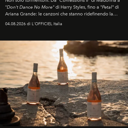
Non solo tormentoni. Da "
Confessions II"
di Madonna a
"
Don't Dance No More"
di Harry Styles, fino a "
Petal"
di
Ariana Grande: le canzoni che stanno ridefinendo la
colonna sonora della stagione.
04.08.2026 di L'OFFICIEL Italia