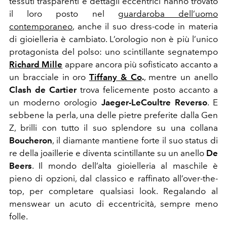
tessuti
trasparenti
e dettagli eccentrici hanno trovato
il loro posto nel
guardaroba dell’uomo
contemporaneo
, anche il suo
dress-code
in materia
di
gioielleria
è cambiato. L’
orologio
non è più l’unico
protagonista del polso: uno scintillante
segnatempo
Richard Mille
appare ancora più sofisticato accanto a
un bracciale in oro
Tiffany & Co
.
, mentre un anello
Clash de Cartier
trova felicemente posto accanto a
un moderno orologio
Jaeger-LeCoultre
Reverso
. E
sebbene la
perla
, una delle pietre preferite dalla
Gen
Z
, brilli con tutto il suo splendore su una collana
Boucheron
, il diamante mantiene forte il suo status di
re della joaillerie
e diventa scintillante su un anello
De
Beers
. Il mondo dell’
alta gioielleria
al maschile è
pieno di opzioni, dal classico e raffinato all’
over-the-
top
, per completare qualsiasi look. Regalando al
menswear
un acuto di eccentricità, sempre meno
folle.