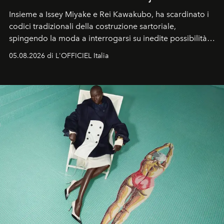
Insieme a Issey Miyake e Rei Kawakubo, ha scardinato i
codici tradizionali della costruzione sartoriale,
spingendo la moda a interrogarsi su inedite possibilità
formali e a ridefinire il concetto stesso di silhouette.
05.08.2026 di L'OFFICIEL Italia
Quella di Yohji Yamamoto è storia di un visionario che
ha riscritto i canoni estetici del XX secolo, lasciando
un’impronta indelebile nella storia della moda.