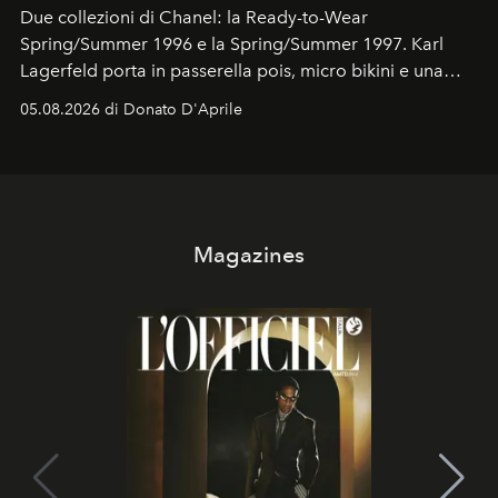
Due collezioni di Chanel: la Ready-to-Wear
Spring/Summer 1996 e la Spring/Summer 1997. Karl
Lagerfeld porta in passerella pois, micro bikini e una
logomania pensata per la spiaggia
, con Cindy, Linda,
05.08.2026 di Donato D'Aprile
Kate, Claudia e Carla una dietro l'altra. Trent'anni dopo,
in un'industria che vive di archivi, quel guardaroba resta
uno dei documenti più contemporanei che abbiamo.
Magazines