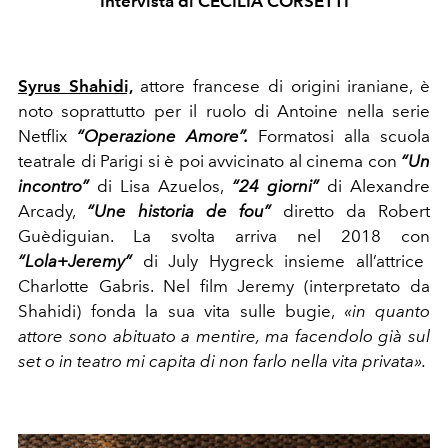
Intervista di CECILIA CORSETTI
Syrus Shahidi,
attore francese di origini iraniane, è
noto soprattutto per il ruolo di Antoine nella serie
Netflix
“Operazione Amore”.
Formatosi alla scuola
teatrale di Parigi si è poi avvicinato al cinema con
“Un
incontro”
di Lisa Azuelos,
“24 giorni”
di Alexandre
Arcady,
“Une historia de fou”
diretto da Robert
Guèdiguian. La svolta arriva nel 2018 con
“Lola+Jeremy”
di July Hygreck insieme all’attrice
Charlotte Gabris. Nel film Jeremy (interpretato da
Shahidi) fonda la sua vita sulle bugie,
«in quanto
attore sono abituato a mentire, ma facendolo già sul
set o in teatro mi capita di non farlo nella vita privata».