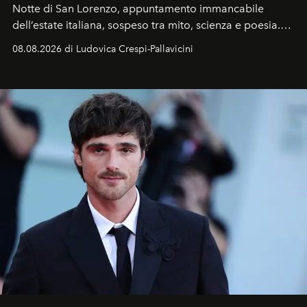
Notte di San Lorenzo
, appuntamento immancabile
dell’estate italiana, sospeso tra mito, scienza e poesia.
Sarà il momento in cui gli occhi si alzano verso la volta
08.08.2026 di Ludovica Crespi-Pallavicini
celeste per seguire il passaggio delle
Perseidi
, quelle
che chiamiamo comunemente
stelle cadenti
, e affidare
all’universo i desideri più segreti