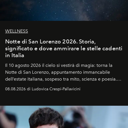
WELLNESS
Notte di San Lorenzo 2026. Storia,
significato e dove ammirare le stelle cadenti
in Italia
Il 10 agosto 2026 il cielo si vestirà di magia: torna la
Notte di San Lorenzo
, appuntamento immancabile
dell’estate italiana, sospeso tra mito, scienza e poesia.
Sarà il momento in cui gli occhi si alzano verso la volta
08.08.2026 di Ludovica Crespi-Pallavicini
celeste per seguire il passaggio delle
Perseidi
, quelle
che chiamiamo comunemente
stelle cadenti
, e affidare
all’universo i desideri più segreti