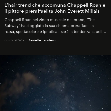
L'hair trend che accomuna Chappell Roan e
il pittore preraffaelita John Everett Millais
Chappell Roan nel video musicale del brano, "The
Subway" ha sfoggiato la sua chioma preraffaellita –
rossa, spettacolare e ipnotica – sarà la tendenza capelli
dell'autunno?
08.09.2026 di Danielle Jaculewicz