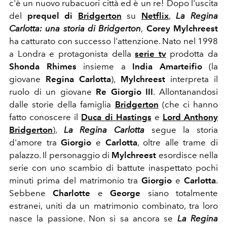
c'è un nuovo rubacuori città ed è un re! Dopo l'uscita
del
prequel di
Bridgerton
su
Netflix
,
La Regina
Carlotta: una storia di Bridgerton
,
Corey Mylchreest
ha catturato con successo l'attenzione. Nato nel 1998
a Londra e protagonista della
serie tv
prodotta da
Shonda Rhimes
insieme a
India Amarteifio
(la
giovane
Regina Carlotta
),
Mylchreest
interpreta il
ruolo di un giovane
Re Giorgio III
. Allontanandosi
dalle storie della famiglia
Bridgerton
(che ci hanno
fatto conoscere
il
Duca di Hastings
e
Lord Anthony
Bridgerton
),
La Regina Carlotta
segue la storia
d'amore tra
Giorgio
e
Carlotta
, oltre alle trame di
palazzo. Il personaggio di
Mylchreest
esordisce nella
serie con uno scambio di battute inaspettato pochi
minuti prima del matrimonio tra
Giorgio
e
Carlotta
.
Sebbene
Charlotte
e
George
siano totalmente
estranei, uniti da un matrimonio combinato, tra loro
nasce la passione. Non si sa ancora se
La Regina