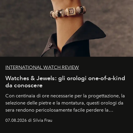
INTERNATIONAL WATCH REVIEW
Watches & Jewels: gli orologi one-of-a-kind
da conoscere
Con centinaia di ore necessarie per la progettazione, la
selezione delle pietre e la montatura, questi orologi da
sera rendono pericolosamente facile perdere la
cognizione del tempo. Ma con quadranti così
07.08.2026 di Silvia Frau
abbaglianti, chi è che guarda davvero l'ora?