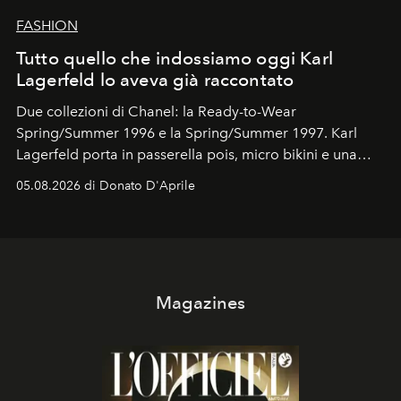
FASHION
Tutto quello che indossiamo oggi Karl
Lagerfeld lo aveva già raccontato
Due collezioni di Chanel: la Ready-to-Wear
Spring/Summer 1996 e la Spring/Summer 1997. Karl
Lagerfeld porta in passerella pois, micro bikini e una
logomania pensata per la spiaggia
, con Cindy, Linda,
05.08.2026 di Donato D'Aprile
Kate, Claudia e Carla una dietro l'altra. Trent'anni dopo,
in un'industria che vive di archivi, quel guardaroba resta
uno dei documenti più contemporanei che abbiamo.
Magazines