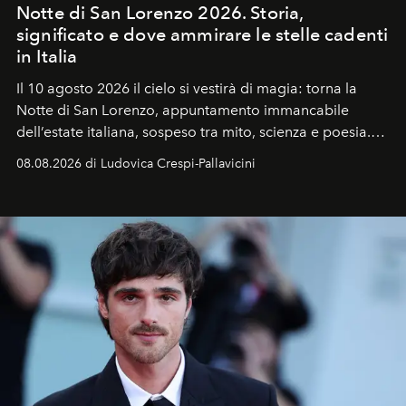
Notte di San Lorenzo 2026. Storia,
significato e dove ammirare le stelle cadenti
in Italia
Il 10 agosto 2026 il cielo si vestirà di magia: torna la
Notte di San Lorenzo
, appuntamento immancabile
dell’estate italiana, sospeso tra mito, scienza e poesia.
Sarà il momento in cui gli occhi si alzano verso la volta
08.08.2026 di Ludovica Crespi-Pallavicini
celeste per seguire il passaggio delle
Perseidi
, quelle
che chiamiamo comunemente
stelle cadenti
, e affidare
all’universo i desideri più segreti