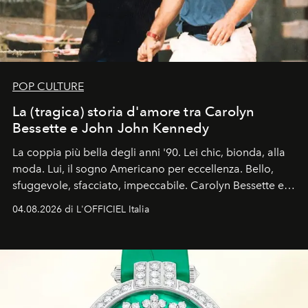
POP CULTURE
La (tragica) storia d'amore tra Carolyn
Bessette e John John Kennedy
La coppia più bella degli anni '90. Lei chic, bionda, alla
moda. Lui, il sogno Americano per eccellenza. Bello,
sfuggevole, sfacciato, impeccabile. Carolyn Bessette e
John John Kennedy sono i protagonisti della storia
04.08.2026 di L'OFFICIEL Italia
d'amore tragica che più ha segnato gli anni '90.