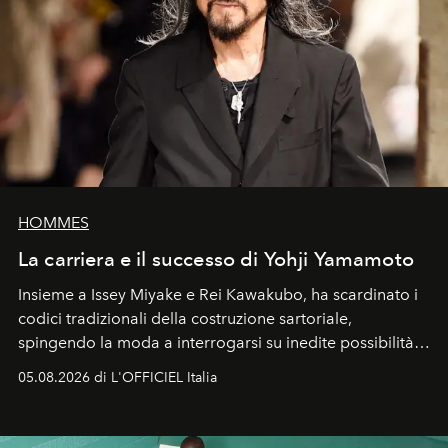
HOMMES
La carriera e il successo di Yohji Yamamoto
Insieme a Issey Miyake e Rei Kawakubo, ha scardinato i
codici tradizionali della costruzione sartoriale,
spingendo la moda a interrogarsi su inedite possibilità
formali e a ridefinire il concetto stesso di silhouette.
05.08.2026 di L'OFFICIEL Italia
Quella di Yohji Yamamoto è storia di un visionario che
ha riscritto i canoni estetici del XX secolo, lasciando
un’impronta indelebile nella storia della moda.