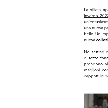
La sfilata 
inverno 202
un'entusiasm
una nuova pag
bello. Un imp
nuova
collez
Nel setting 
di tazze fo
prendono vi
maglioni con
cappotti in p