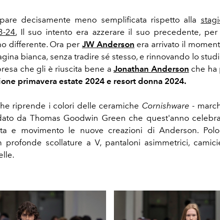
appare decisamente meno semplificata rispetto alla
stag
3-24.
Il suo intento era azzerare il suo precedente, per 
o differente. Ora per
JW Anderson
era arrivato il moment
ina bianca, senza tradire sé stesso, e rinnovando lo studi
resa che gli è riuscita bene a
Jonathan Anderson
che ha 
ione primavera estate 2024 e resort donna 2024.
che riprende i colori delle ceramiche
Cornishware
- march
ndato da Thomas Goodwin Green che quest'anno celebra 
ta e movimento le nuove creazioni di Anderson.
Polo
 profonde scollature a V, pantaloni asimmetrici, cami
elle.