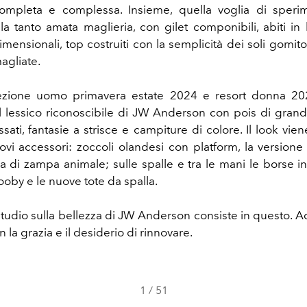
completa e complessa. Insieme, quella voglia di sperim
 la tanto amata maglieria, con gilet componibili, abiti in
imensionali, top costruiti con la semplicità dei soli gomito
agliate.
llezione uomo primavera estate 2024 e resort donna 20
il lessico riconoscibile di JW Anderson con p
ois di grand
essati, fantasie a strisce e campiture di colore.
Il look vie
ovi accessori: zoccoli olandesi con platform, la versione s
a di zampa animale; sulle spalle e tra le mani le borse i
oby e le nuove tote da spalla.
studio sulla bellezza di JW Anderson consiste in questo. A
 la grazia e il desiderio di rinnovare.
1
/
51