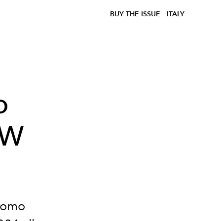
BUY THE ISSUE
ITALY
o
JW
 uomo