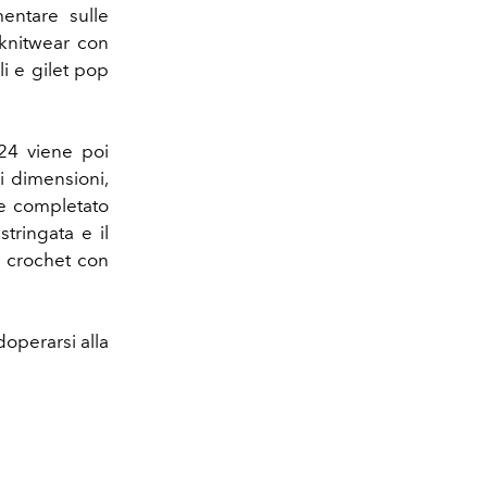
entare sulle
 knitwear con
li e gilet pop
24 viene poi
i dimensioni,
ne completato
tringata e il
n crochet con
doperarsi alla