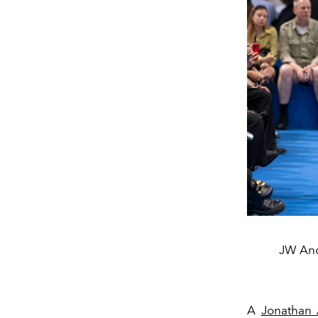
JW And
A
Jonathan