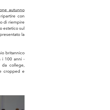
ione autunno
ripartire con
o di riempire
o estetico sul
presentato la
io britannico
i 100 anni -
 da college,
cie cropped e