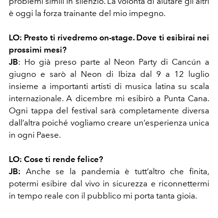
problemi simili in silenzio. La volontà di aiutare gli altri
è oggi la forza trainante del mio impegno.
LO:
Presto ti rivedremo on-stage. Dove ti esibirai nei
prossimi mesi?
JB
:
Ho già preso parte al Neon Party di Cancún a
giugno e sarò al Neon di Ibiza dal 9 a 12 luglio
insieme a importanti artisti di musica latina su scala
internazionale. A dicembre mi esibirò a Punta Cana.
Ogni tappa del festival sarà completamente diversa
dall’altra poiché vogliamo creare un’esperienza unica
in ogni Paese.
LO:
Cose ti rende felice?
JB:
Anche se la pandemia è tutt’altro che finita,
potermi esibire dal vivo in sicurezza e riconnettermi
in tempo reale con il pubblico mi porta tanta gioia.