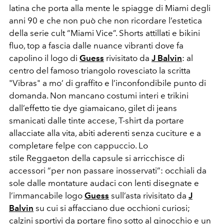
latina che porta alla mente le spiagge di Miami degli
anni 90 e che non può che non ricordare l’estetica
della serie cult “Miami Vice”. Shorts attillati e bikini
fluo, top a fascia dalle nuance vibranti dove fa
capolino il logo di
Guess
rivisitato da
J Balvin
: al
centro del famoso triangolo rovesciato la scritta
"Vibras" a mo’ di graffito e l’inconfondibile punto di
domanda. Non mancano costumi interi e trikini
dall’effetto tie dye giamaicano, gilet di jeans
smanicati dalle tinte accese, T-shirt da portare
allacciate alla vita, abiti aderenti senza cuciture e a
completare felpe con cappuccio. Lo
stile Reggaeton della
capsule si arricchisce di
accessori “per non passare inosservati”: occhiali da
sole dalle montature audaci con lenti disegnate e
l’immancabile logo
Guess
sull’asta rivisitato da
J
Balvin
su cui si affacciano due occhioni curiosi;
calzini sportivi da portare fino sotto al ginocchio e un