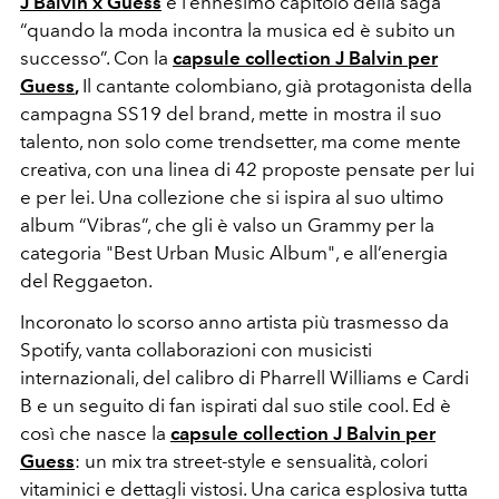
J Balvin x Guess
è l’ennesimo capitolo della saga
“quando la moda incontra la musica ed è subito un
successo”. Con la
capsule collection J Balvin per
Guess
,
Il cantante colombiano, già protagonista della
campagna SS19 del brand, mette in mostra il suo
talento, non solo come trendsetter, ma come mente
creativa, con una linea di 42 proposte pensate per lui
e per lei. Una collezione che si ispira al suo ultimo
album “Vibras”, che gli è valso un Grammy per la
categoria "Best Urban Music Album", e all’energia
del Reggaeton.
Incoronato lo scorso anno artista più trasmesso da
Spotify, vanta collaborazioni con musicisti
internazionali, del calibro di Pharrell Williams e Cardi
B e un seguito di fan ispirati dal suo stile cool. Ed è
così che nasce la
capsule collection J Balvin per
Guess
: un mix tra street-style e sensualità, colori
vitaminici e dettagli vistosi. Una carica esplosiva tutta