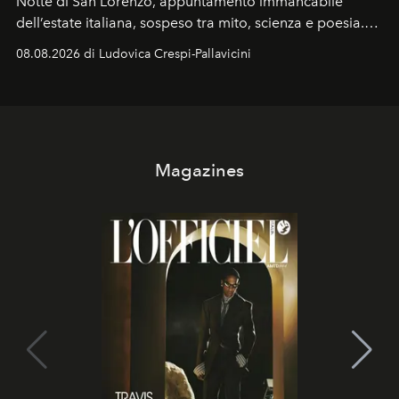
Notte di San Lorenzo
, appuntamento immancabile
dell’estate italiana, sospeso tra mito, scienza e poesia.
Sarà il momento in cui gli occhi si alzano verso la volta
08.08.2026 di Ludovica Crespi-Pallavicini
celeste per seguire il passaggio delle
Perseidi
, quelle
che chiamiamo comunemente
stelle cadenti
, e affidare
all’universo i desideri più segreti
Magazines