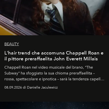
BEAUTY
L'hair trend che accomuna Chappell Roan e
il pittore preraffaelita John Everett Millais
Chappell Roan nel video musicale del brano, "The
Subway" ha sfoggiato la sua chioma preraffaellita –
rossa, spettacolare e ipnotica – sarà la tendenza capelli
dell'autunno?
08.09.2026 di Danielle Jaculewicz