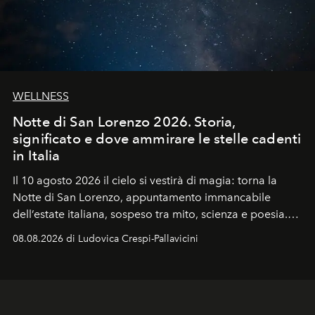
WELLNESS
Notte di San Lorenzo 2026. Storia,
significato e dove ammirare le stelle cadenti
in Italia
Il 10 agosto 2026 il cielo si vestirà di magia: torna la
Notte di San Lorenzo
, appuntamento immancabile
dell’estate italiana, sospeso tra mito, scienza e poesia.
Sarà il momento in cui gli occhi si alzano verso la volta
08.08.2026 di Ludovica Crespi-Pallavicini
celeste per seguire il passaggio delle
Perseidi
, quelle
che chiamiamo comunemente
stelle cadenti
, e affidare
all’universo i desideri più segreti