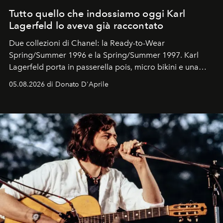
Tutto quello che indossiamo oggi Karl
Lagerfeld lo aveva già raccontato
Due collezioni di Chanel: la Ready-to-Wear
Spring/Summer 1996 e la Spring/Summer 1997. Karl
Lagerfeld porta in passerella pois, micro bikini e una
logomania pensata per la spiaggia
, con Cindy, Linda,
05.08.2026 di Donato D'Aprile
Kate, Claudia e Carla una dietro l'altra. Trent'anni dopo,
in un'industria che vive di archivi, quel guardaroba resta
uno dei documenti più contemporanei che abbiamo.