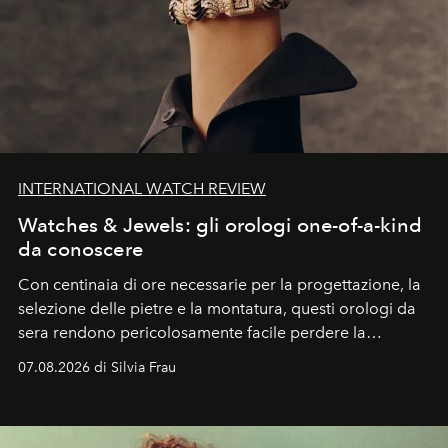
INTERNATIONAL WATCH REVIEW
Watches & Jewels: gli orologi one-of-a-kind
da conoscere
Con centinaia di ore necessarie per la progettazione, la
selezione delle pietre e la montatura, questi orologi da
sera rendono pericolosamente facile perdere la
cognizione del tempo. Ma con quadranti così
07.08.2026 di Silvia Frau
abbaglianti, chi è che guarda davvero l'ora?