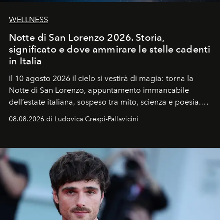
WELLNESS
Notte di San Lorenzo 2026. Storia,
significato e dove ammirare le stelle cadenti
in Italia
Il 10 agosto 2026 il cielo si vestirà di magia: torna la
Notte di San Lorenzo
, appuntamento immancabile
dell’estate italiana, sospeso tra mito, scienza e poesia.
Sarà il momento in cui gli occhi si alzano verso la volta
08.08.2026 di Ludovica Crespi-Pallavicini
celeste per seguire il passaggio delle
Perseidi
, quelle
che chiamiamo comunemente
stelle cadenti
, e affidare
all’universo i desideri più segreti