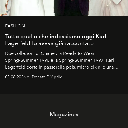
FASHION
Tutto quello che indossiamo oggi Karl
Lagerfeld lo aveva già raccontato
Due collezioni di Chanel: la Ready-to-Wear
Spring/Summer 1996 e la Spring/Summer 1997. Karl
Lagerfeld porta in passerella pois, micro bikini e una
logomania pensata per la spiaggia
, con Cindy, Linda,
05.08.2026 di Donato D'Aprile
Kate, Claudia e Carla una dietro l'altra. Trent'anni dopo,
in un'industria che vive di archivi, quel guardaroba resta
uno dei documenti più contemporanei che abbiamo.
Magazines