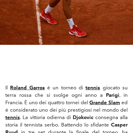
Il
Roland Garros
è un torneo di
tennis
giocato su
terra rossa che si svolge ogni anno a
Parigi
, in
Francia. È uno dei quattro tornei del
Grande Slam
ed
è considerato uno dei più prestigiosi nel mondo del
tennis
. La vittoria odierna di
Djokovic
consegna alla
storia il tennista serbo. B
attendo lo sfidante
Casper
Ruud
in tre set durante la finale del torneo, ha