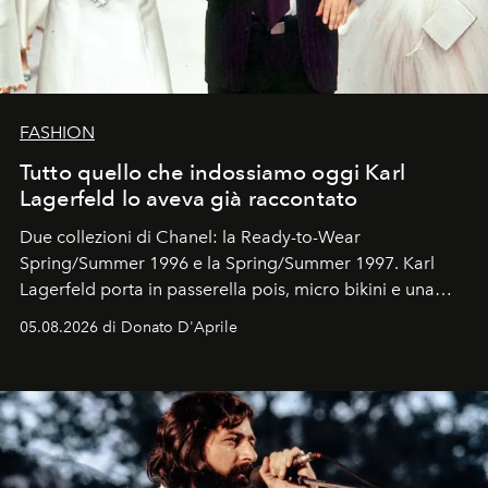
FASHION
Tutto quello che indossiamo oggi Karl
Lagerfeld lo aveva già raccontato
Due collezioni di Chanel: la Ready-to-Wear
Spring/Summer 1996 e la Spring/Summer 1997. Karl
Lagerfeld porta in passerella pois, micro bikini e una
logomania pensata per la spiaggia
, con Cindy, Linda,
05.08.2026 di Donato D'Aprile
Kate, Claudia e Carla una dietro l'altra. Trent'anni dopo,
in un'industria che vive di archivi, quel guardaroba resta
uno dei documenti più contemporanei che abbiamo.