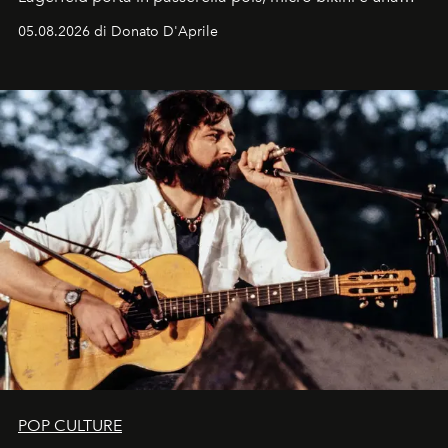
logomania pensata per la spiaggia
, con Cindy, Linda,
05.08.2026 di Donato D'Aprile
Kate, Claudia e Carla una dietro l'altra. Trent'anni dopo,
in un'industria che vive di archivi, quel guardaroba resta
uno dei documenti più contemporanei che abbiamo.
POP CULTURE