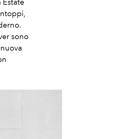
a Estate
ntoppi,
derno.
over sono
a nuova
on