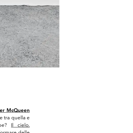
der McQueen
 tra quella e
mbe?
Il cielo.
formare delle