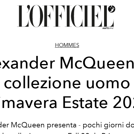
HOMMES
exander McQueen:
collezione uomo
imavera Estate 2
er McQueen presenta - pochi giorni d