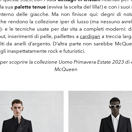
la sua
palette tenue
(evviva la scelta del lilla!) e con i suoi
’interno delle giacche. Ma non finisce qui: degni di nota
- che rendono la collezione iper di lusso (ma nessuno avr
o)- e le tecniche usate per dar vita a completi moderni: d
ut, inserimenti di pelle, paillettes a
cardigan
a treccia larga
liti da anelli d’argento. D’altra parte non sarebbe McQu
gli inaspettatamente rock e futuristici.
 per scoprire la collezione Uomo Primavera Estate 2023 di
McQueen