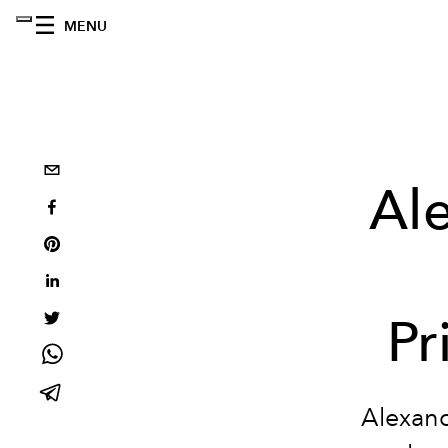
MENU
Al
Pr
Alexand