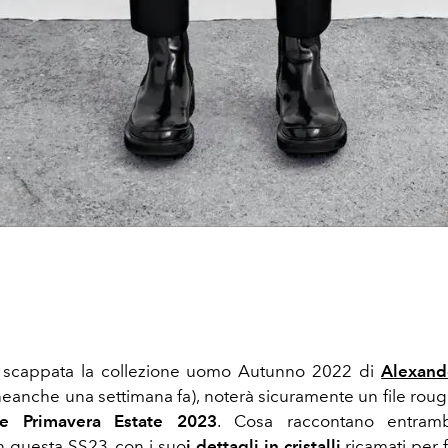
 scappata la collezione uomo Autunno 2022 di
Alexan
neanche una settimana fa), noterà sicuramente un file rouge
ne Primavera Estate 2023
. Cosa raccontano entra
in questa SS23, con i suo
i dettagli in cristalli
ricamati per 