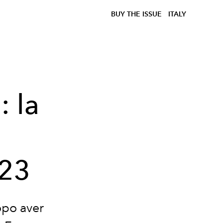
BUY THE ISSUE
ITALY
 la
023
opo aver