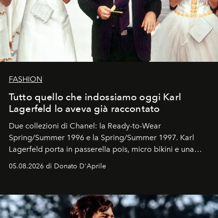
FASHION
Tutto quello che indossiamo oggi Karl
Lagerfeld lo aveva già raccontato
Due collezioni di Chanel: la Ready-to-Wear
Spring/Summer 1996 e la Spring/Summer 1997. Karl
Lagerfeld porta in passerella pois, micro bikini e una
logomania pensata per la spiaggia
, con Cindy, Linda,
05.08.2026 di Donato D'Aprile
Kate, Claudia e Carla una dietro l'altra. Trent'anni dopo,
in un'industria che vive di archivi, quel guardaroba resta
uno dei documenti più contemporanei che abbiamo.