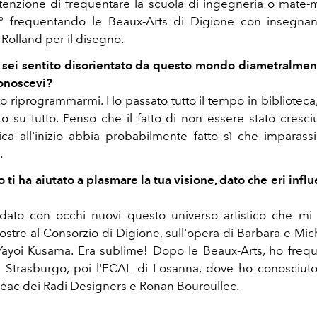
tenzione di frequentare la scuola di ingegneria o mate-
° frequentando le Beaux-Arts di Digione con insegnant
Rolland per il disegno.
 sei sentito disorientato da questo mondo diametralme
onoscevi?
o riprogrammarmi. Ho passato tutto il tempo in biblioteca
to su tutto. Penso che il fatto di non essere stato cresci
stica all'inizio abbia probabilmente fatto sì che imparas
.
ti ha aiutato a plasmare la tua visione, dato che eri infl
dato con occhi nuovi questo universo artistico che mi 
ostre al Consorzio di Digione, sull'opera di Barbara e Mic
Yayoi Kusama. Era sublime! Dopo le Beaux-Arts, ho freque
i Strasburgo, poi l'ECAL di Losanna, dove ho conosciuto 
éac dei Radi Designers e Ronan Bouroullec.