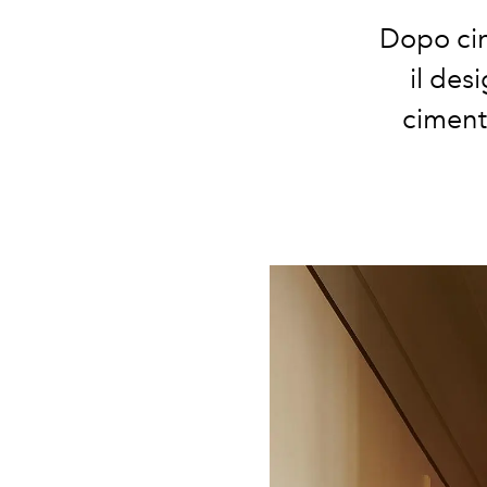
Dopo cin
il des
cimenta