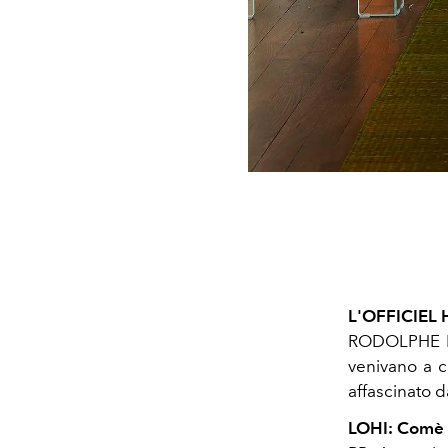
L'OFFICIEL H
RODOLPHE PAR
venivano a c
affascinato da
LOHI: Comè s