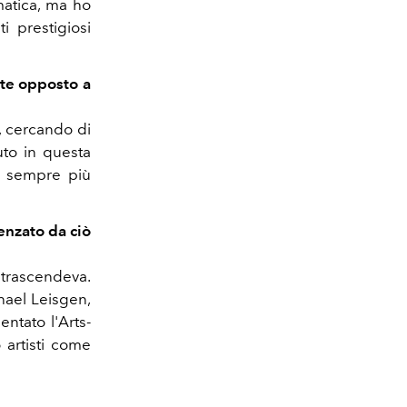
matica, ma ho
i prestigiosi
nte opposto a
, cercando di
uto in questa
si sempre più
uenzato da ciò
trascendeva.
hael Leisgen,
ntato l'Arts-
artisti
come