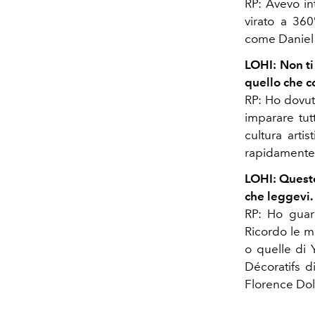
RP: Avevo in
virato a 360
come Daniel 
LOHI: Non ti
quello che c
RP: Ho dovut
imparare tut
cultura arti
rapidamente
LOHI: Questo 
che leggevi.
RP: Ho guar
Ricordo le m
o quelle di 
Décoratifs d
Florence Dol