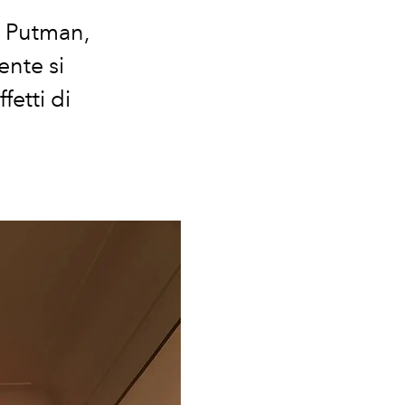
e Putman,
ente si
fetti di