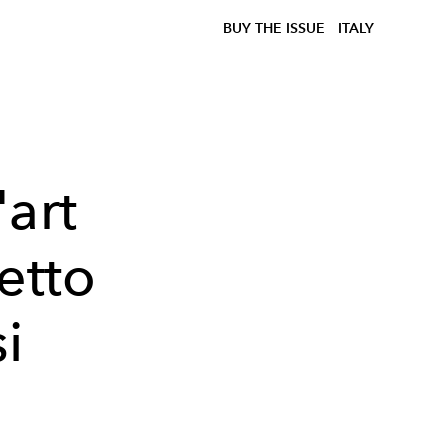
BUY THE ISSUE
ITALY
art
tetto
i