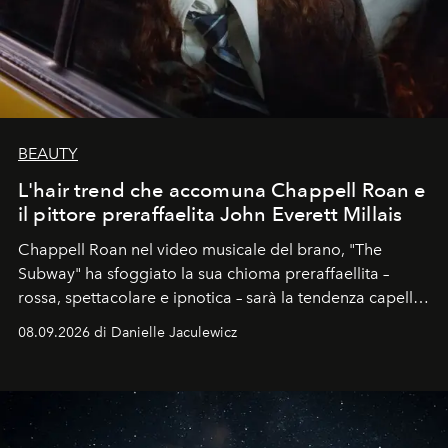
BEAUTY
L'hair trend che accomuna Chappell Roan e
il pittore preraffaelita John Everett Millais
Chappell Roan nel video musicale del brano, "The
Subway" ha sfoggiato la sua chioma preraffaellita –
rossa, spettacolare e ipnotica – sarà la tendenza capelli
dell'autunno?
08.09.2026 di Danielle Jaculewicz