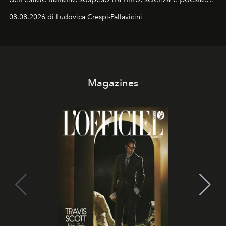
Sarà il momento in cui gli occhi si alzano verso la volta
08.08.2026 di Ludovica Crespi-Pallavicini
celeste per seguire il passaggio delle
Perseidi
, quelle
che chiamiamo comunemente
stelle cadenti
, e affidare
all’universo i desideri più segreti
Magazines