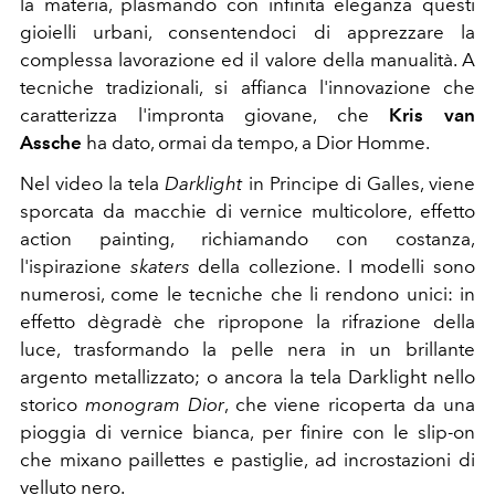
la materia, plasmando con infinita eleganza questi
gioielli urbani, consentendoci di apprezzare la
complessa lavorazione ed il valore della manualità. A
tecniche tradizionali, si affianca l'innovazione che
caratterizza l'impronta giovane, che
Kris van
Assche
ha dato, ormai da tempo, a Dior Homme.
Nel video la tela
Darklight
in Principe di Galles, viene
sporcata da macchie di vernice multicolore, effetto
action painting, richiamando con costanza,
l'ispirazione
skaters
della collezione. I modelli sono
numerosi, come le tecniche che li rendono unici: in
effetto dègradè che ripropone la rifrazione della
luce, trasformando la pelle nera in un brillante
argento metallizzato; o ancora la tela Darklight nello
storico
monogram Dior
, che viene ricoperta da una
pioggia di vernice bianca, per finire con le slip-on
che mixano paillettes e pastiglie, ad incrostazioni di
velluto nero.