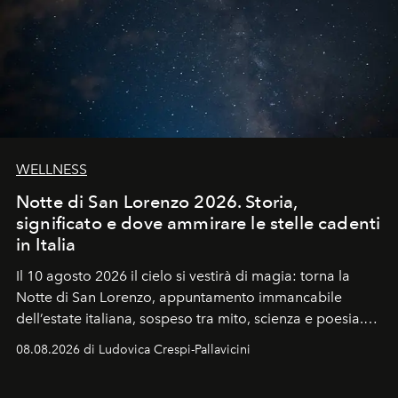
WELLNESS
Notte di San Lorenzo 2026. Storia,
significato e dove ammirare le stelle cadenti
in Italia
Il 10 agosto 2026 il cielo si vestirà di magia: torna la
Notte di San Lorenzo
, appuntamento immancabile
dell’estate italiana, sospeso tra mito, scienza e poesia.
Sarà il momento in cui gli occhi si alzano verso la volta
08.08.2026 di Ludovica Crespi-Pallavicini
celeste per seguire il passaggio delle
Perseidi
, quelle
che chiamiamo comunemente
stelle cadenti
, e affidare