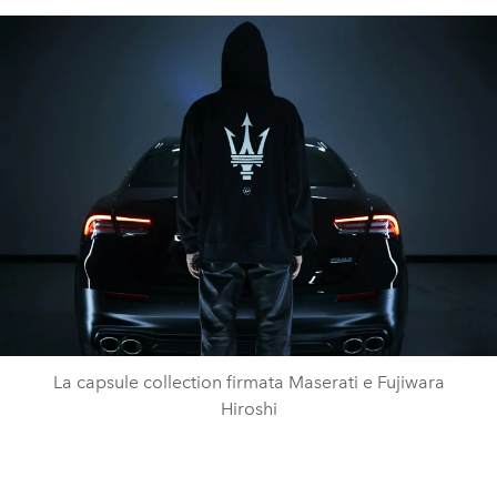
La capsule collection firmata Maserati e Fujiwara
Hiroshi