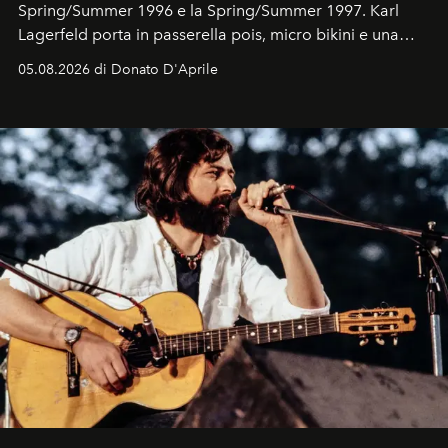
Spring/Summer 1996 e la Spring/Summer 1997. Karl
Lagerfeld porta in passerella pois, micro bikini e una
logomania pensata per la spiaggia
, con Cindy, Linda,
05.08.2026 di Donato D'Aprile
Kate, Claudia e Carla una dietro l'altra. Trent'anni dopo,
in un'industria che vive di archivi, quel guardaroba resta
uno dei documenti più contemporanei che abbiamo.