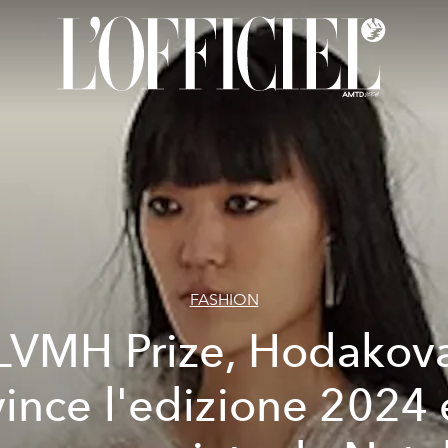
FASHION
LVMH Prize, Hodakov
vince l'edizione 2024 