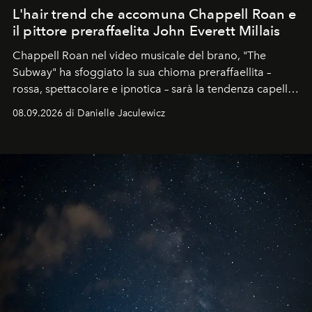
L'hair trend che accomuna Chappell Roan e
il pittore preraffaelita John Everett Millais
Chappell Roan nel video musicale del brano, "The
Subway" ha sfoggiato la sua chioma preraffaellita –
rossa, spettacolare e ipnotica – sarà la tendenza capelli
dell'autunno?
08.09.2026 di Danielle Jaculewicz