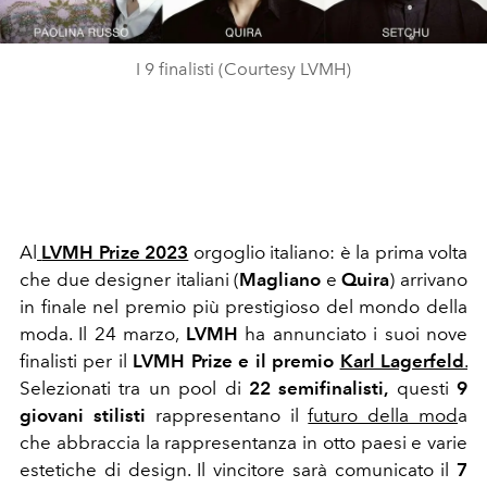
I 9 finalisti (Courtesy LVMH)
Al
LVMH Prize 2023
orgoglio italiano: è la prima volta
che due designer italiani (
Magliano
e
Quira
) arrivano
in finale nel premio più prestigioso del mondo della
moda. Il 24 marzo,
LVMH
ha annunciato i suoi nove
finalisti per il
LVMH Prize e il premio
Karl Lagerfeld
.
Selezionati tra un pool di
22 semifinalisti,
questi
9
giovani stilisti
rappresentano il
futuro della mod
a
che abbraccia la rappresentanza in otto paesi e varie
estetiche di design. Il vincitore sarà comunicato il
7