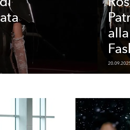
di
Rose
lata
Pat
n
all
Fas
20.09.202