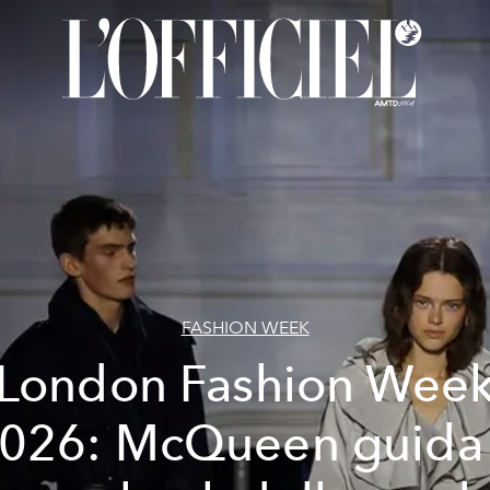
FASHION WEEK
London Fashion Wee
026: McQueen guida 