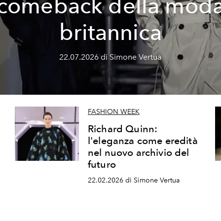
comeback della mod
britannica
22.07.2026 di Simone Vertua
FASHION WEEK
Richard Quinn:
l'eleganza come eredità
nel nuovo archivio del
futuro
22.02.2026 di Simone Vertua