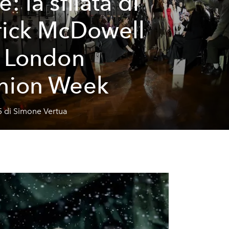
: la sfilata di
rick McDowell
a London
hion Week
5 di Simone Vertua