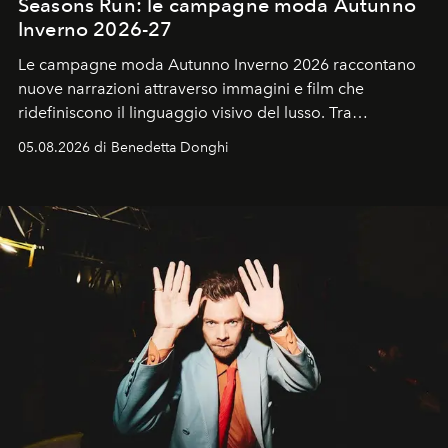
Seasons Run: le campagne moda Autunno
Inverno 2026-27
Le campagne moda Autunno Inverno 2026 raccontano
nuove narrazioni attraverso immagini e film che
ridefiniscono il linguaggio visivo del lusso. Tra
protagonisti del cinema, volti della cultura
05.08.2026 di Benedetta Donghi
contemporanea e storytelling d'autore, le maison
trasformano ogni campagna in uno storytelling capace
di esprimere identità, visione e desiderio.