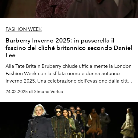
FASHION WEEK
Burberry Inverno 2025: in passerella il
fascino del cliché britannico secondo Daniel
Lee
Alla Tate Britain Bruberry chiude ufficialmente la London
Fashion Week con la sfilata uomo e donna autunno
inverno 2025. Una celebrazione dell'evasione dalla città
verso la campagna. Ospiti speciali in first row Nicholas
24.02.2025 di Simone Vertua
Hoult, Orlando Bloom, Jerry Hall, Brooklyn Beckham e
Nicola Peltz Beckham.