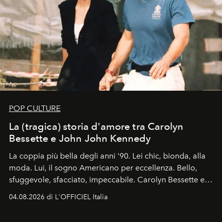
POP CULTURE
La (tragica) storia d'amore tra Carolyn
Bessette e John John Kennedy
La coppia più bella degli anni '90. Lei chic, bionda, alla
moda. Lui, il sogno Americano per eccellenza. Bello,
sfuggevole, sfacciato, impeccabile. Carolyn Bessette e
John John Kennedy sono i protagonisti della storia
04.08.2026 di L'OFFICIEL Italia
d'amore tragica che più ha segnato gli anni '90.