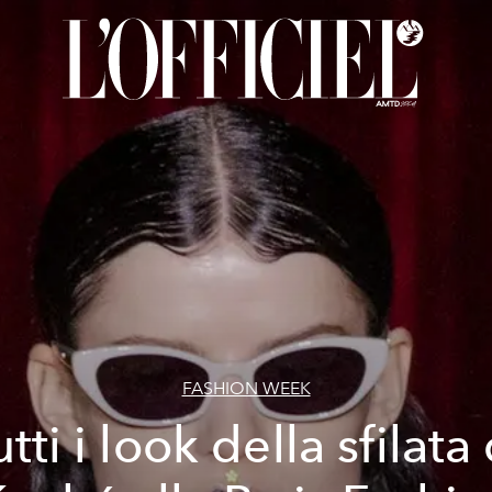
FASHION WEEK
utti i look della sfilata 