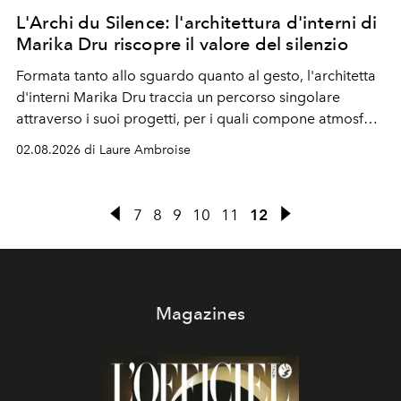
L'Archi du Silence: l'architettura d'interni di
Marika Dru riscopre il valore del silenzio
Formata tanto allo sguardo quanto al gesto, l'architetta
d'interni Marika Dru traccia un percorso singolare
attraverso i suoi progetti, per i quali compone atmosfere
silenziose, quasi sospese, dove l'emozione nasce meno
02.08.2026 di Laure Ambroise
dall'effetto che dalla sottrazione, e dove la giustezza
diventa una forma di evidenza.
7
8
9
10
11
12
Magazines