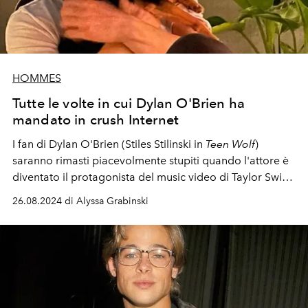
HOMMES
Tutte le volte in cui Dylan O'Brien ha
mandato in crush Internet
I fan di Dylan O'Brien (
Stiles Stilinski in
Teen Wolf
)
saranno rimasti piacevolmente stupiti quando l'attore è
diventato il protagonista del music video di Taylor Swift
"
All Too Weel"
(10 minutes version), o quando si è tinto i
26.08.2024 di Alyssa Grabinski
capelli di biondo platino. Scopri tutte le volte in cui
Dylan O'Brien ha lasciato Internet senza parole