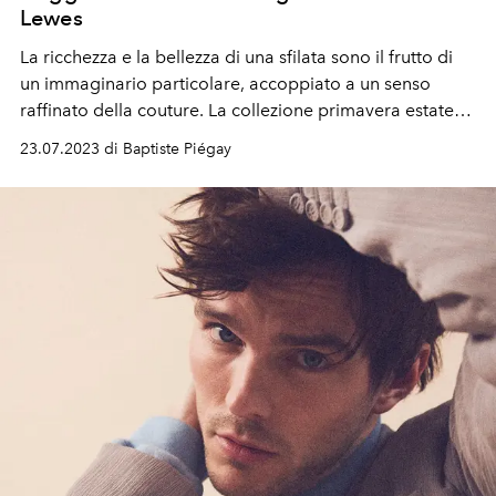
Lewes
La ricchezza e la bellezza di una sfilata sono il frutto di
un immaginario particolare, accoppiato a un senso
raffinato della couture. La collezione primavera estate
2023, immaginata da Kim Jones per l'uomo di Dior, ne è
23.07.2023 di Baptiste Piégay
la prova. In un viaggio che evoca la maison d'infanzia di
monsieur Christian Dior, e il Sussex, dove il designer
inglese di Dior Men ha passato parte della sua
giovinezza.