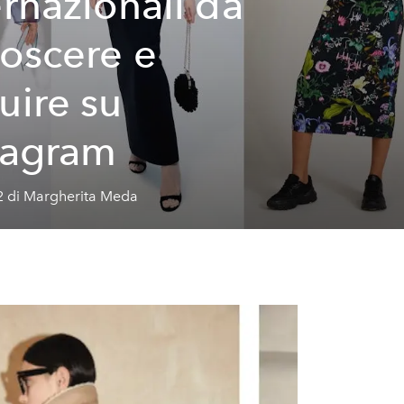
ernazionali da
oscere e
uire su
tagram
2 di Margherita Meda