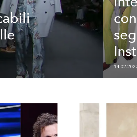
int
abili
con
lle
seg
Ins
14.02.202