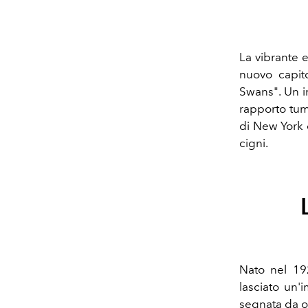
La vibrante 
nuovo capit
Swans". Un in
rapporto tum
di New York 
cigni.
Nato nel 1
lasciato un'
segnata da o