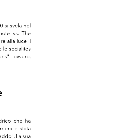
 si svela nel
pote vs. The
e alla luce il
le socialites
ns" - ovvero,
e
drico che ha
riera è stata
eddo". La sua