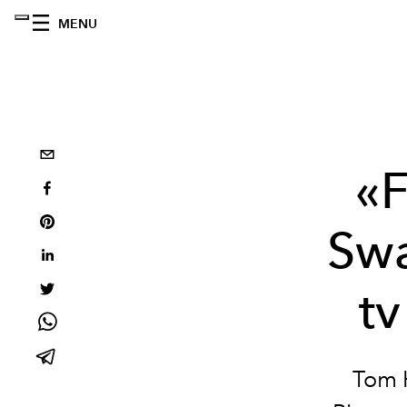
MENU
«F
Swa
t
Tom H