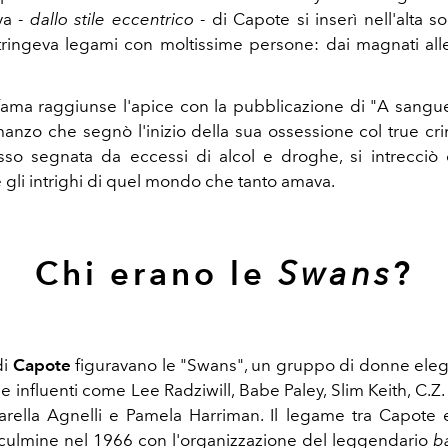
va -
dallo stile eccentrico
- di Capote si inserì nell'alta s
tringeva legami con moltissime persone: dai magnati alle
 fama raggiunse l'apice con la pubblicazione di "A sangu
anzo che segnò l'inizio della sua ossessione col true crim
so segnata da eccessi di alcol e droghe, si intrecciò 
 gli intrighi di quel mondo che tanto amava.
Chi erano le
?
Swans
di
Capote
figuravano le "Swans", un gruppo di donne elega
 influenti come Lee Radziwill, Babe Paley, Slim Keith, C.Z.
rella Agnelli e Pamela Harriman. Il legame tra Capote e
 culmine nel 1966 con l'organizzazione del leggendario
b