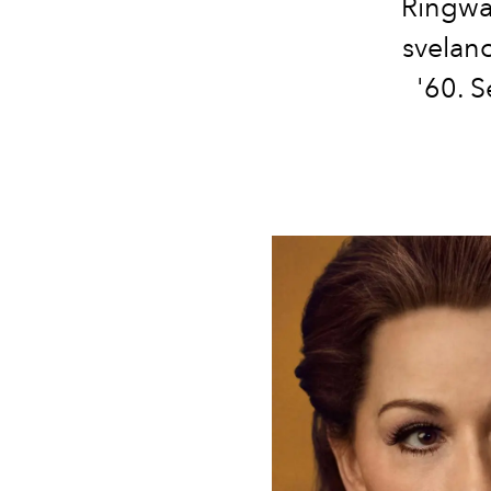
Ringwa
svelano
'60. S