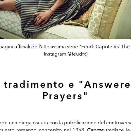
gini ufficiali dell'attesissima serie "Feud: Capote Vs. The
Instagram @feudfx)
l tradimento e "Answer
Prayers"
ende una piega oscura con la pubblicazione del controver
 questo romanzo, concepito nel 1958,
Capote
tradisce la