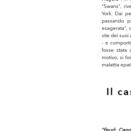
"Swans", riv
York. Dai pe
passando p
esagerata", q
vite dei suoi
- e comportò
fosse stata 
motivo, si f
malattia epati
Il c
"Feud: Capo