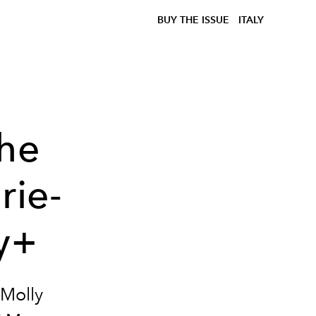
BUY THE ISSUE
ITALY
The
rie-
y+
 Molly