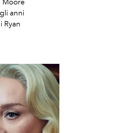
i Moore
li anni
di Ryan