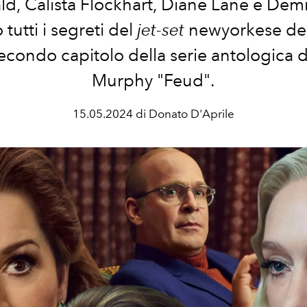
ld, Calista Flockhart, Diane Lane e Dem
 t
utti i segreti del
jet-set
newyorkese deg
econdo capitolo della serie antologica 
Murphy "Feud".
15.05.2024 di Donato D'Aprile