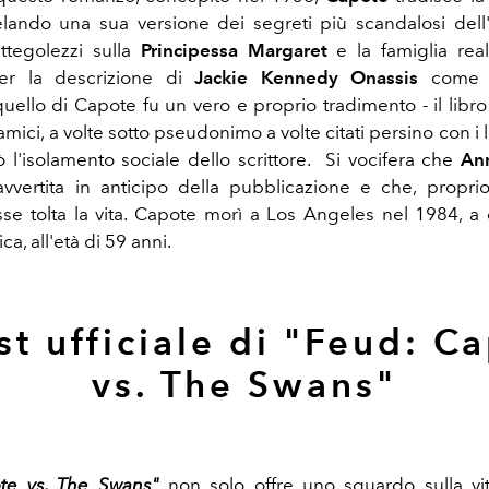
elando una sua versione dei segreti più scandalosi dell
ttegolezzi sulla
Principessa Margaret
e la famiglia real
er la descrizione di
Jackie Kennedy Onassis
come "
uello di Capote fu un vero e proprio tradimento - il libro
 amici, a volte sotto pseudonimo a volte citati persino con i 
 l'isolamento sociale dello scrittore. Si vocifera che
An
avvertita in anticipo della pubblicazione e che, propr
osse tolta la vita. Capote morì a Los Angeles nel 1984, a
ca, all'età di 59 anni.
ast ufficiale di "Feud: C
vs. The Swans"
te vs. The Swans"
non solo offre uno sguardo sulla vi