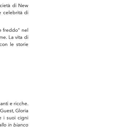
ocietà di New
 celebrità di
e freddo" nel
e. La vita di
con le storie
nti e ricche.
 Guest, Gloria
 i suoi cigni
allo in bianco