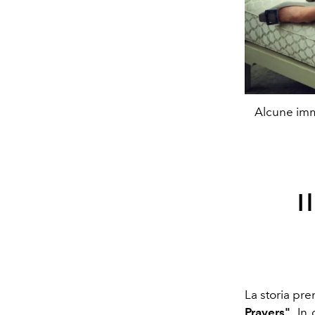
Alcune imma
I
La storia pr
Prayers"
. In