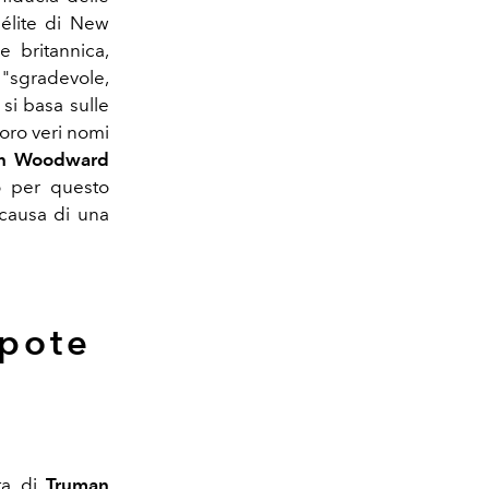
'élite di New
e britannica,
sgradevole,
 si basa sulle
loro veri nomi
n Woodward
io per questo
 causa di una
apote
ta di
Truman