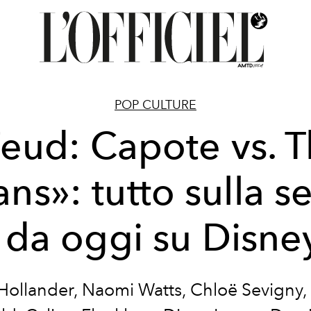
POP CULTURE
eud: Capote vs. 
ns»: tutto sulla se
v da oggi su Disne
ollander, Naomi Watts, Chloë Sevigny,