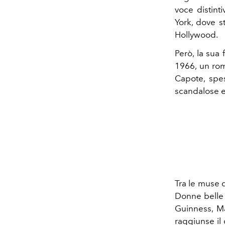
voce distinti
York, dove s
Hollywood.
Però, la sua
1966, un rom
Capote, spes
scandalose e
Tra le muse 
Donne belle e
Guinness, Ma
raggiunse il