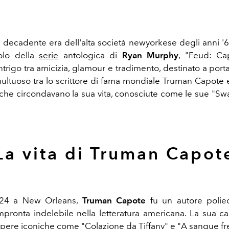
e decadente era dell'alta società newyorkese degli anni '60
olo della
serie
antologica di
Ryan Murphy
, "Feud: Ca
trigo tra amicizia, glamour e tradimento, destinato a portar
ultuoso tra lo scrittore di fama mondiale Truman Capote e 
che circondavano la sua vita, conosciute come le sue "Swa
La vita di Truman Capot
924 a New Orleans,
Truman Capote
fu un autore polie
impronta indelebile nella letteratura americana. La sua car
pere iconiche come "Colazione da Tiffany" e "A sangue fr