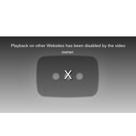
This
is
a
Playback on other Websites has been disabled by the video
modal
window.
owner.