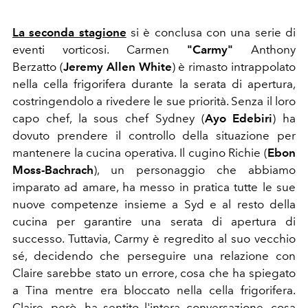
La seconda stagione
si è conclusa con una serie di
eventi vorticosi. Carmen
"Carmy"
Anthony
Berzatto (
Jeremy Allen White
) è rimasto intrappolato
nella cella frigorifera durante la serata di apertura,
costringendolo a rivedere le sue priorità. Senza il loro
capo chef, la sous chef Sydney (
Ayo Edebiri
) ha
dovuto prendere il controllo della situazione per
mantenere la cucina operativa. Il cugino Richie (
Ebon
Moss-Bachrach
), un personaggio che abbiamo
imparato ad amare, ha messo in pratica tutte le sue
nuove competenze insieme a Syd e al resto della
cucina per garantire una serata di apertura di
successo. Tuttavia, Carmy è regredito al suo vecchio
sé, decidendo che perseguire una relazione con
Claire sarebbe stato un errore, cosa che ha spiegato
a Tina mentre era bloccato nella cella frigorifera.
Claire, però, ha sentito l'intera conversazione, cosa