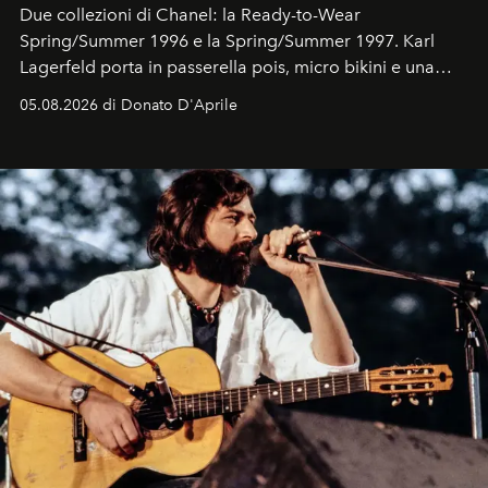
Due collezioni di Chanel: la Ready-to-Wear
Spring/Summer 1996 e la Spring/Summer 1997. Karl
Lagerfeld porta in passerella pois, micro bikini e una
logomania pensata per la spiaggia
, con Cindy, Linda,
05.08.2026 di Donato D'Aprile
Kate, Claudia e Carla una dietro l'altra. Trent'anni dopo,
in un'industria che vive di archivi, quel guardaroba resta
uno dei documenti più contemporanei che abbiamo.