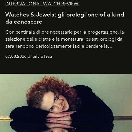
INTERNATIONAL WATCH REVIEW
Watches & Jewels: gli orologi one-of-a-kind
da conoscere
Con centinaia di ore necessarie per la progettazione, la
selezione delle pietre e la montatura, questi orologi da
sera rendono pericolosamente facile perdere la
cognizione del tempo. Ma con quadranti così
07.08.2026 di Silvia Frau
abbaglianti, chi è che guarda davvero l'ora?