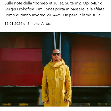
Sulle note della “Roméo et Juliet, Suite n°2, Op. 64B” di
Sergei Prokofiev, Kim Jones porta in passerella la sfilata
uomo autunno inverno 2024-25. Un parallelismo sulla
carriera del ballerino Rudolf Nureyev che da vita alla
19.01.2024 di Simone Vertua
prima haute couture maschile del marchio francese.