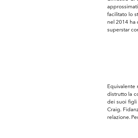
approssimat
facilitato lo
nel 2014 ha 
superstar co
Equivalente m
distrutto la 
dei suoi figl
Craig. Fidanz
relazione. Pe