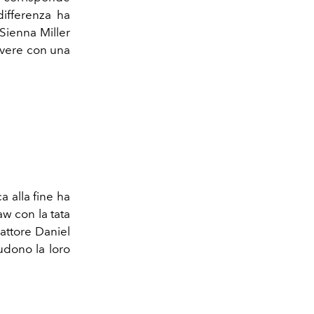
ifferenza ha
 Sienna Miller
ivere con una
a alla fine ha
aw con la tata
'attore Daniel
iudono la loro