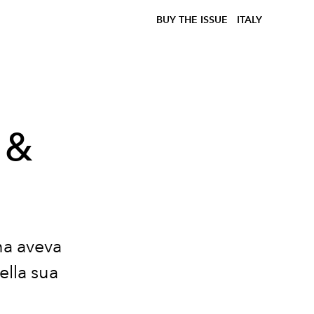
BUY THE ISSUE
ITALY
 &
nna aveva
della sua