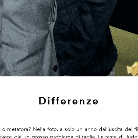
Differenze
o o metafora? Nella foto, a solo un anno dall'uscita del f
avere già un grosso problema di taglia. La testa di Jud