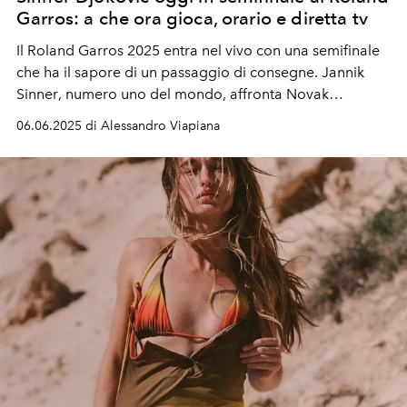
Garros: a che ora gioca, orario e diretta tv
Il
Roland Garros 2025
entra nel vivo con una
semifinale
che ha il sapore di un passaggio di consegne.
Jannik
Sinner
, numero uno del mondo, affronta
Novak
Djokovic
, il detentore del record di Slam e campione in
06.06.2025 di Alessandro Viapiana
carica a Parigi.