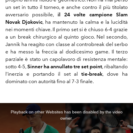
un set in tutto il torneo, e anche contro il più titolato
avversario possibile,
il 24 volte campione Slam
Novak Djokovic
, ha mantenuto la calma e la lucidità
nei momenti chiave. Il primo set si è chiuso 6-4 grazie
a un break chirurgico al quinto gioco. Nel secondo,
Jannik ha reagito con classe al controbreak del serbo
e ha messo la freccia al dodicesimo game. Il terzo
parziale è stato un capolavoro di resistenza mentale:
sotto 4-5,
Sinner ha annullato tre set point
, ribaltando
l’inerzia e portando il set al
tie-break
, dove ha
dominato con autorità fino al 7-3 finale.
This
is
a
Playback on other Websites has been disabled by the video
modal
window.
owner.