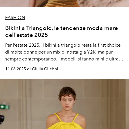
FASHION
Bikini a Triangolo, le tendenze moda mare
dell’estate 2025
Per l’estate 2025, il bikini a triangolo resta la first choice
di molte donne per un mix di nostalgia Y2K ma pur
sempre contemporaneo. I modelli si fanno mini e ultra-
regolabili, spesso impreziositi da anelli metallici, lacci
11.06.2025 di Giulia Gilebbi
multipli e tessuti glow o perly. Dominano le stampe ed i
colori vitaminici come arancio e fucsia. Il costume a due
pezzi si conferma il must-have versatile in spiaggia,
perfetto per tutte le forme.