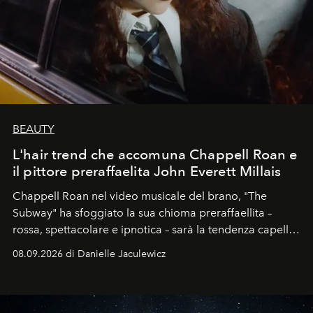
BEAUTY
L'hair trend che accomuna Chappell Roan e
il pittore preraffaelita John Everett Millais
Chappell Roan nel video musicale del brano, "The
Subway" ha sfoggiato la sua chioma preraffaellita –
rossa, spettacolare e ipnotica – sarà la tendenza capelli
dell'autunno?
08.09.2026 di Danielle Jaculewicz