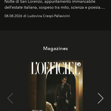
Notte di San Lorenzo
, appuntamento immancabile
dell’estate italiana, sospeso tra mito, scienza e poesia.
Sarà il momento in cui gli occhi si alzano verso la volta
08.08.2026 di Ludovica Crespi-Pallavicini
celeste per seguire il passaggio delle
Perseidi
, quelle
che chiamiamo comunemente
stelle cadenti
, e affidare
all’universo i desideri più segreti
Magazines