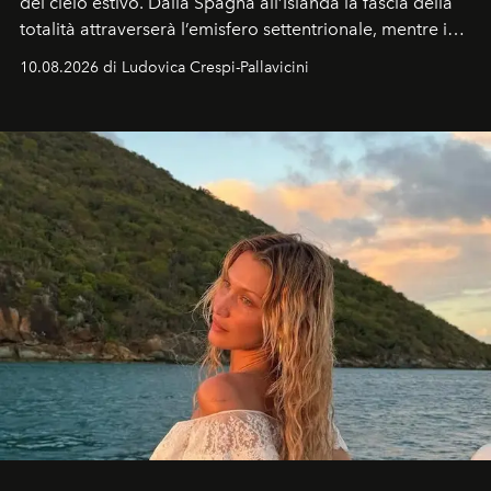
del cielo estivo.
Dalla Spagna all’Islanda la fascia della
totalità attraverserà l’emisfero settentrionale, mentre in
Italia il fenomeno sarà parziale ma particolarmente
10.08.2026 di Ludovica Crespi-Pallavicini
spettacolare al Nord. Orari, città favorite e regole per
osservare l’eclissi.