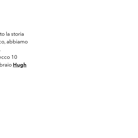
o la storia
ico, abbiamo
.
 ecco 10
ibraio
Hugh