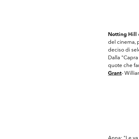
Notting Hill
del cinema, 
deciso di sel
Dalla "Capra 
quote che far
Grant
- Willi
Anna: "Le va