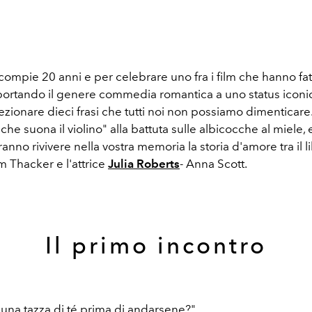
compie 20 anni e per celebrare uno fra i film che hanno fatt
portando il genere commedia romantica a uno status icon
ezionare dieci frasi che tutti noi non possiamo dimenticare
che suona il violino" alla battuta sulle albicocche al miele,
anno rivivere nella vostra memoria la storia d'amore tra il l
am Thacker e l'attrice
Julia Roberts
- Anna Scott.
Il primo incontro
 una tazza di té prima di andarsene?"