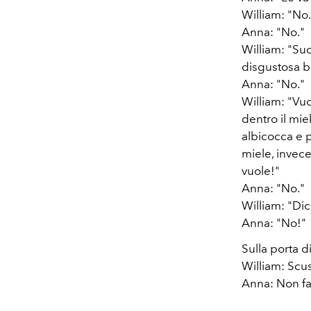
William: "No
Anna: "No."
William: "Su
disgustosa be
Anna: "No."
William: "Vu
dentro il mie
albicocca e p
miele, invec
vuole!"
Anna: "No."
William: "Dic
Anna: "No!"
Sulla porta d
William: Scu
Anna: Non fa 