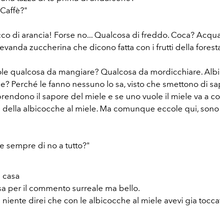
.Caffè?"
cco di arancia! Forse no... Qualcosa di freddo. Coca? Acqu
vanda zuccherina che dicono fatta con i frutti della forest
ole qualcosa da mangiare? Qualcosa da mordicchiare. Alb
le? Perché le fanno nessuno lo sa, visto che smettono di sa
rendono il sapore del miele e se uno vuole il miele va a co
e della albicocche al miele. Ma comunque eccole qui, sono
e sempre di no a tutto?"
i casa
sa per il commento surreale ma bello.
niente direi che con le albicocche al miele avevi gia toccat