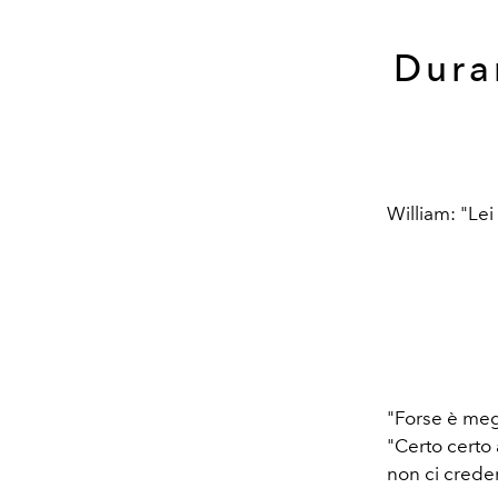
Dura
William: "Lei 
"Forse è meg
"Certo certo 
non ci crede