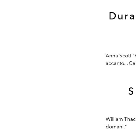
Dura
Anna Scott "
accanto... Ce
S
William Thack
domani."