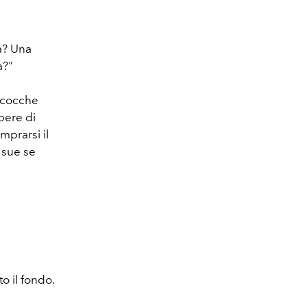
a? Una
a?"
icocche
pere di
mprarsi il
 sue se
o il fondo.