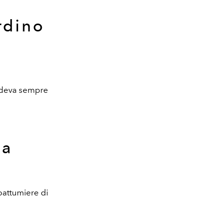
rdino
sedeva sempre
ca
 pattumiere di