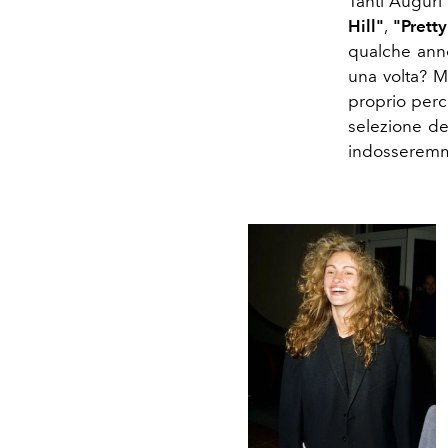
Tanti Auguri
Hill"
,
"Pret
qualche ann
una volta? Mi
proprio perc
selezione de
indosseremmo