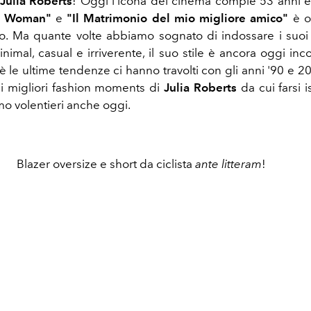
Julia Roberts
! Oggi l'icona del cinema compie 53 anni 
ty Woman"
e
"Il Matrimonio del mio migliore amico"
è o
o. Ma quante volte abbiamo sognato di indossare i suoi
nimal, casual e irriverente, il suo stile è ancora oggi inc
è le ultime tendenze ci hanno travolti con gli anni '90 e 2
i migliori fashion moments di
Julia Roberts
da cui farsi 
 volentieri anche oggi.
Blazer oversize e short da ciclista
ante litteram
!