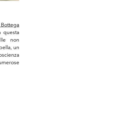
 Bottega
in questa
lle non
bella, un
oscienza
numerose