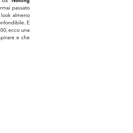
e da
"Notting
rmai passato
 look almeno
onfondibile. E
000, ecco una
ispirare e che