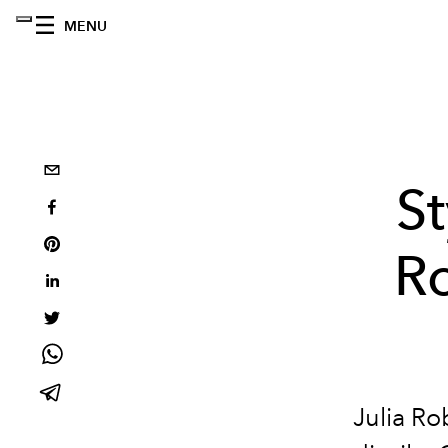
MENU
St
Ro
Julia Ro