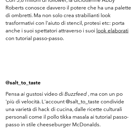
Con 5,8 milioni di follower, la diciottenne Abby
Roberts conosce davvero il potere che ha una palette
di ombretti. Ma non solo crea strabilianti look
trasformativi con l'aiuto di stencil, protesi etc: porta
anche i suoi spettatori attraverso i suoi
look elaborati
con tutorial passo-passo.
@salt_to_taste
Pensa
ai
gustosi video di
Buzzfeed
, ma con un po
'più di velocità. L'account @salt_to_taste condivide
una varietà di hack di cucina, dalle ricette culturali
personali come il pollo tikka masala ai tutorial passo-
passo in stile cheeseburger McDonalds.