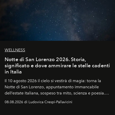
WELLNESS
Notte di San Lorenzo 2026. Storia,
significato e dove ammirare le stelle cadenti
in Italia
Il 10 agosto 2026 il cielo si vestirà di magia: torna la
Notte di San Lorenzo
, appuntamento immancabile
dell’estate italiana, sospeso tra mito, scienza e poesia.
Sarà il momento in cui gli occhi si alzano verso la volta
08.08.2026 di Ludovica Crespi-Pallavicini
celeste per seguire il passaggio delle
Perseidi
, quelle
che chiamiamo comunemente
stelle cadenti
, e affidare