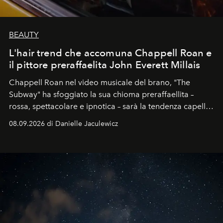
BEAUTY
L'hair trend che accomuna Chappell Roan e
il pittore preraffaelita John Everett Millais
Chappell Roan nel video musicale del brano, "The
Subway" ha sfoggiato la sua chioma preraffaellita –
rossa, spettacolare e ipnotica – sarà la tendenza capelli
dell'autunno?
08.09.2026 di Danielle Jaculewicz