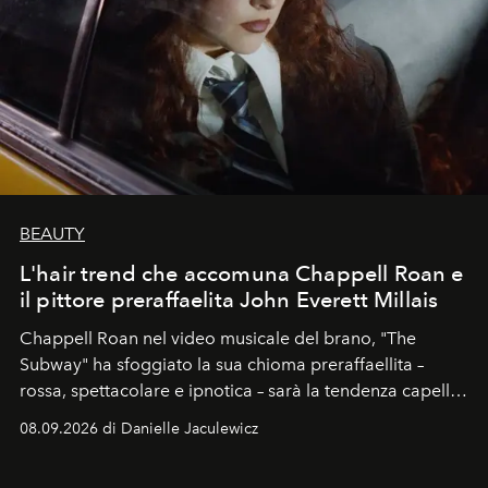
BEAUTY
L'hair trend che accomuna Chappell Roan e
il pittore preraffaelita John Everett Millais
Chappell Roan nel video musicale del brano, "The
Subway" ha sfoggiato la sua chioma preraffaellita –
rossa, spettacolare e ipnotica – sarà la tendenza capelli
dell'autunno?
08.09.2026 di Danielle Jaculewicz