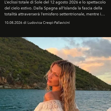
L’eclissi totale di Sole del 12 agosto 2026 e lo spettacolo
del cielo estivo.
Dalla Spagna all’Islanda la fascia della
totalità attraverserà l’emisfero settentrionale, mentre in
Italia il fenomeno sarà parziale ma particolarmente
10.08.2026 di Ludovica Crespi-Pallavicini
spettacolare al Nord. Orari, città favorite e regole per
osservare l’eclissi.