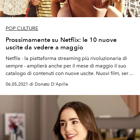
POP CULTURE
Prossimamente su Netflix: le 10 nuove
uscite da vedere a maggio
Netflix - la piattaforma streaming più rivoluzionaria di
sempre - amplierà anche per il mese di maggio il suo
catalogo di contenuti con nuove uscite. Nuovi film, serie
tv e documentari imperdibili da vedere. Dalla nuova
06.05.2021 di Donato D'Aprile
stagione di
Summertime
- la serie tv italiana diretta da
Lorenzo Sportiello e Francesco Lagi; a
Monster
- il film
crime originale Netflix di Anthony Mandler.