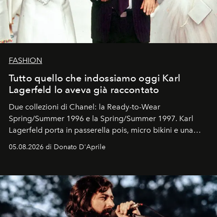
FASHION
Tutto quello che indossiamo oggi Karl
Lagerfeld lo aveva già raccontato
Due collezioni di Chanel: la Ready-to-Wear
Spring/Summer 1996 e la Spring/Summer 1997. Karl
Lagerfeld porta in passerella pois, micro bikini e una
logomania pensata per la spiaggia
, con Cindy, Linda,
05.08.2026 di Donato D'Aprile
Kate, Claudia e Carla una dietro l'altra. Trent'anni dopo,
in un'industria che vive di archivi, quel guardaroba resta
uno dei documenti più contemporanei che abbiamo.