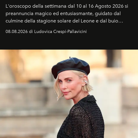
L'oroscopo della settimana dal 10 al 16 Agosto 2026 si
preannuncia magico ed entusiasmante, guidato dal
culmine della stagione solare del Leone e dal buio
favorevole della Luna nuova in Leone del 12 agosto,
08.08.2026 di Ludovica Crespi-Pallavicini
ideale per la notte delle Perseidi.