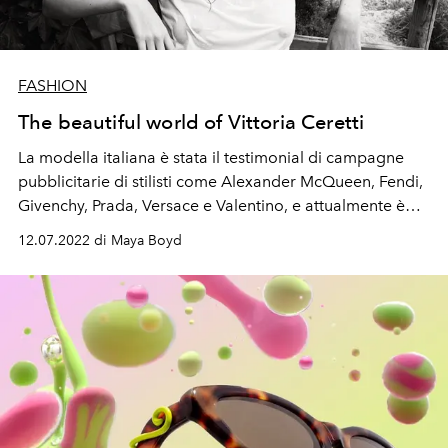
FASHION
The beautiful world of Vittoria Ceretti
La modella italiana è stata il testimonial di campagne
pubblicitarie di stilisti come Alexander McQueen, Fendi,
Givenchy, Prada, Versace e Valentino, e attualmente è
ambassador di Chanel Beauty. Vive nel sud dell'isola
12.07.2022 di Maya Boyd
con il marito, il DJ e produttore Matteo Milleri. La coppia
si è sposata con una semplice cerimonia a Es Cubells a
giugno 2020.