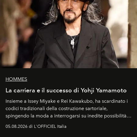
HOMMES
La carriera e il successo di Yohji Yamamoto
Insieme a Issey Miyake e Rei Kawakubo, ha scardinato i
codici tradizionali della costruzione sartoriale,
spingendo la moda a interrogarsi su inedite possibilità
formali e a ridefinire il concetto stesso di silhouette.
05.08.2026 di L'OFFICIEL Italia
Quella di Yohji Yamamoto è storia di un visionario che