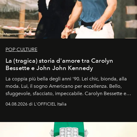
POP CULTURE
La (tragica) storia d'amore tra Carolyn
Bessette e John John Kennedy
La coppia più bella degli anni '90. Lei chic, bionda, alla
moda. Lui, il sogno Americano per eccellenza. Bello,
sfuggevole, sfacciato, impeccabile. Carolyn Bessette e
John John Kennedy sono i protagonisti della storia
04.08.2026 di L'OFFICIEL Italia
d'amore tragica che più ha segnato gli anni '90.