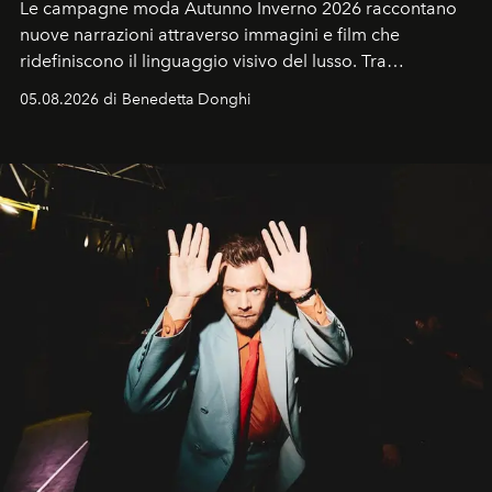
Le campagne moda Autunno Inverno 2026 raccontano
nuove narrazioni attraverso immagini e film che
ridefiniscono il linguaggio visivo del lusso. Tra
protagonisti del cinema, volti della cultura
05.08.2026 di Benedetta Donghi
contemporanea e storytelling d'autore, le maison
trasformano ogni campagna in uno storytelling capace
di esprimere identità, visione e desiderio.