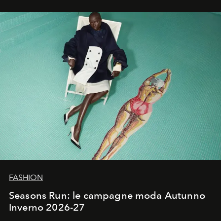
ha riscritto i canoni estetici del XX secolo, lasciando
un’impronta indelebile nella storia della moda.
FASHION
Seasons Run: le campagne moda Autunno
Inverno 2026-27