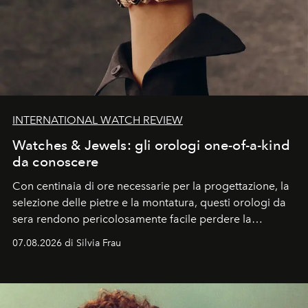
INTERNATIONAL WATCH REVIEW
Watches & Jewels: gli orologi one-of-a-kind
da conoscere
Con centinaia di ore necessarie per la progettazione, la
selezione delle pietre e la montatura, questi orologi da
sera rendono pericolosamente facile perdere la
cognizione del tempo. Ma con quadranti così
07.08.2026 di Silvia Frau
abbaglianti, chi è che guarda davvero l'ora?