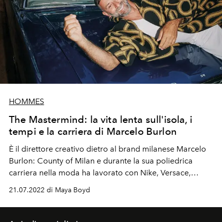
HOMMES
The Mastermind: la vita lenta sull'isola, i
tempi e la carriera di Marcelo Burlon
È il direttore creativo dietro al brand milanese Marcelo
Burlon: County of Milan e durante la sua poliedrica
carriera nella moda ha lavorato con Nike, Versace,
Missoni e Maison Margiela. Marcelo Burlon parla con
21.07.2022 di Maya Boyd
Maya Boyd de L'OFFICIEL IBIZA della slow life dell'isola,
i tempi e i 10 anni del suo brand.