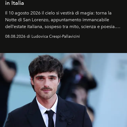
in Italia
Il 10 agosto 2026 il cielo si vestirà di magia: torna la
Notte di San Lorenzo
, appuntamento immancabile
dell’estate italiana, sospeso tra mito, scienza e poesia.
Sarà il momento in cui gli occhi si alzano verso la volta
08.08.2026 di Ludovica Crespi-Pallavicini
celeste per seguire il passaggio delle
Perseidi
, quelle
che chiamiamo comunemente
stelle cadenti
, e affidare
all’universo i desideri più segreti