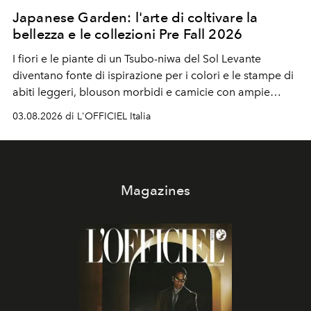
Japanese Garden: l'arte di coltivare la
bellezza e le collezioni Pre Fall 2026
I fiori e le piante di un Tsubo-niwa del Sol Levante
diventano fonte di ispirazione per i colori e le stampe di
abiti leggeri, blouson morbidi e camicie con ampie
maniche a kimono. E si trasformano in applicazioni
03.08.2026 di L'OFFICIEL Italia
tridimensionali e over su tailleur monocromatici.
Magazines