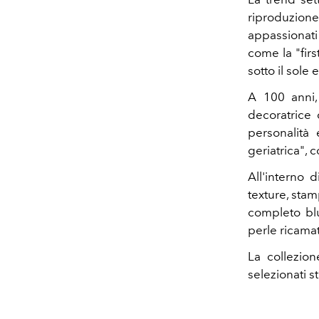
riproduzion
appassionati
come la "firs
sotto il sole
A 100 anni, 
decoratrice d
personalità 
geriatrica", 
All'interno 
texture, stamp
completo bl
perle ricamat
La collezio
selezionati s