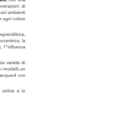
nerazioni di
cuni ambienti
e ogni colore
mprenditrice,
eccentrico, la
 l'"influenza
ia varietà di
a i modelli, un
 jacquard con
 online e in