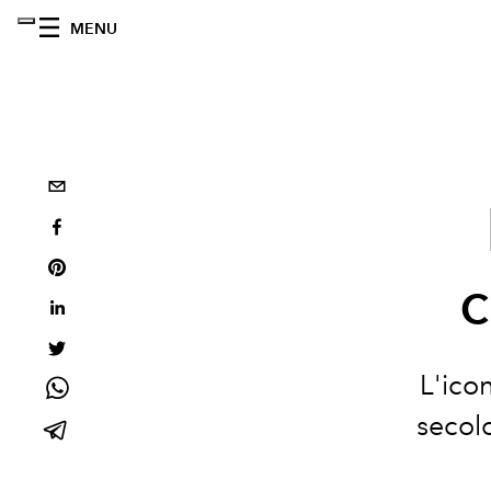
MENU
c
L'ico
secolo