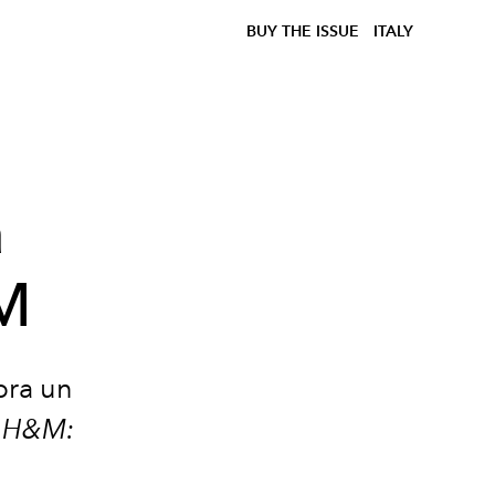
BUY THE ISSUE
ITALY
a
&M
bra un
r
H&M: