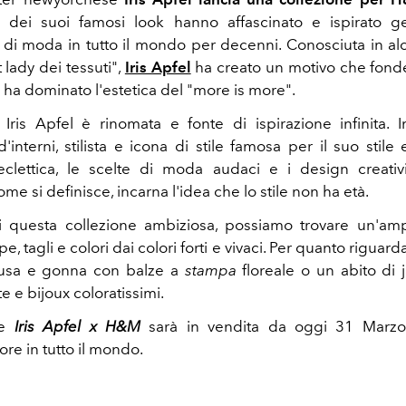
e dei suoi famosi look hanno affascinato e ispirato ge
 di moda in tutto il mondo per decenni. Conosciuta in al
t lady dei tessuti",
Iris Apfel
ha creato un motivo che fond
 e ha dominato l'estetica del "more is more".
Iris Apfel è rinomata e fonte di ispirazione infinita. I
'interni, stilista e icona di stile famosa per il suo stile 
eclettica, le scelte di moda audaci e i design creativi,
come si definisce, incarna l'idea che lo stile non ha età.
di questa collezione ambiziosa, possiamo trovare un'amp
e, tagli e colori dai colori forti e vivaci. Per quanto riguard
usa e gonna con balze a
stampa
floreale o un abito di
e e bijoux coloratissimi.
ne
Iris Apfel x H&M
sarà in vendita da oggi 31 Marzo
tore in tutto il mondo.