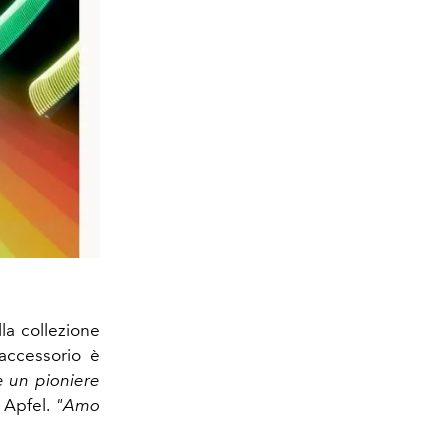
ella collezione
 accessorio è
 un pioniere
 Apfel.
"Amo