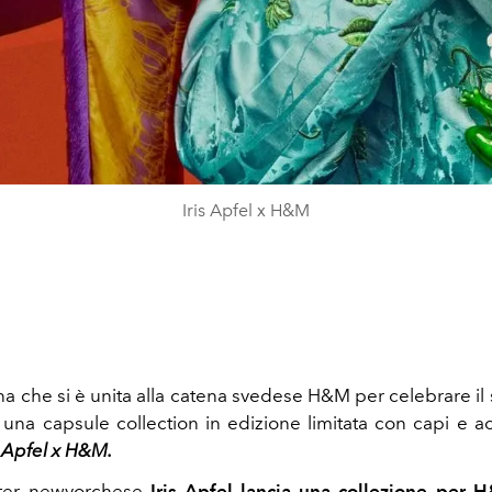
Iris Apfel x H&M
na che si è unita alla catena svedese H&M per celebrare il 
 una capsule collection in edizione limitata con capi e ac
s Apfel x H&M.
tter newyorchese
Iris Apfel lancia una collezione per 