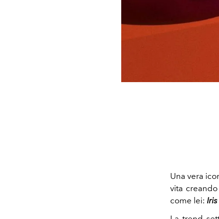
Una vera ico
vita creando
come lei:
Iri
La trend se