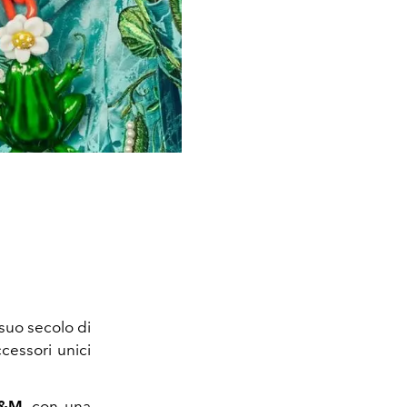
suo secolo di
cessori unici
H&M
, con una