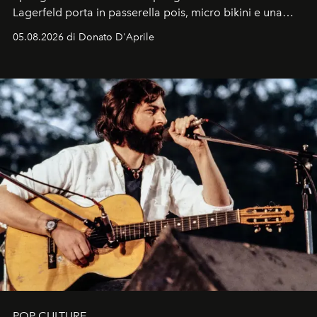
Lagerfeld porta in passerella pois, micro bikini e una
logomania pensata per la spiaggia
, con Cindy, Linda,
05.08.2026 di Donato D'Aprile
Kate, Claudia e Carla una dietro l'altra. Trent'anni dopo,
in un'industria che vive di archivi, quel guardaroba resta
uno dei documenti più contemporanei che abbiamo.
POP CULTURE