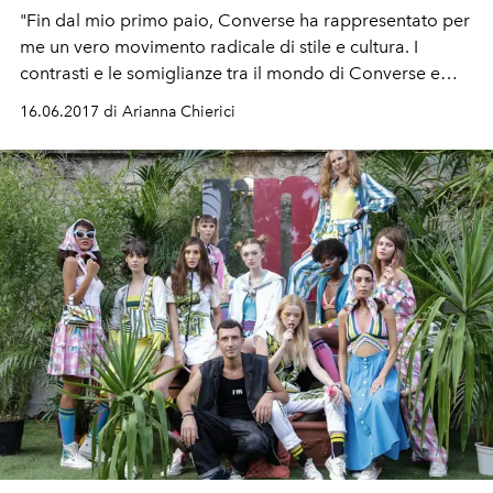
"Fin dal mio primo paio, Converse ha rappresentato per
me un vero movimento radicale di stile e cultura. I
contrasti e le somiglianze tra il mondo di Converse e
quello di JW Anderson creano uno spazio di tensione
16.06.2017 di Arianna Chierici
culturale che è un vero e proprio sogno per un
designer". Jonathan Anderson, designer e founder del
brand londinese JW Anderson.