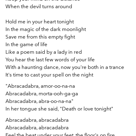
When the devil turns around
Hold me in your heart tonight
In the magic of the dark moonlight
Save me from this empty fight
In the game of life
Like a poem said by a lady in red
You hear the last few words of your life
With a haunting dance, now you're both in a trance
It's time to cast your spell on the night
"Abracadabra, amor-oo-na-na
Abracadabra, morta-ooh-ga-ga
Abracadabra, abra-oo-na-na"
In her tongue she said, "Death or love tonight"
Abracadabra, abracadabra
Abracadabra, abracadabra
Feel the beat under your feet, the floor's on firе