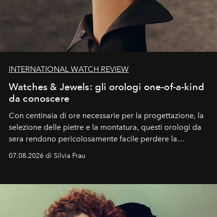
INTERNATIONAL WATCH REVIEW
Watches & Jewels: gli orologi one-of-a-kind
da conoscere
Con centinaia di ore necessarie per la progettazione, la
selezione delle pietre e la montatura, questi orologi da
sera rendono pericolosamente facile perdere la
cognizione del tempo. Ma con quadranti così
07.08.2026 di Silvia Frau
abbaglianti, chi è che guarda davvero l'ora?