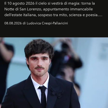
Il 10 agosto 2026 il cielo si vestirà di magia: torna la
Notte di San Lorenzo
, appuntamento immancabile
dell’estate italiana, sospeso tra mito, scienza e poesia.
Sarà il momento in cui gli occhi si alzano verso la volta
08.08.2026 di Ludovica Crespi-Pallavicini
celeste per seguire il passaggio delle
Perseidi
, quelle
che chiamiamo comunemente
stelle cadenti
, e affidare
all’universo i desideri più segreti