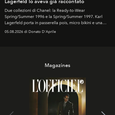
Lagerfeld lo aveva già raccontato
Due collezioni di Chanel: la Ready-to-Wear
Spring/Summer 1996 e la Spring/Summer 1997. Karl
Lagerfeld porta in passerella pois, micro bikini e una
logomania pensata per la spiaggia
, con Cindy, Linda,
05.08.2026 di Donato D'Aprile
Kate, Claudia e Carla una dietro l'altra. Trent'anni dopo,
in un'industria che vive di archivi, quel guardaroba resta
uno dei documenti più contemporanei che abbiamo.
Magazines