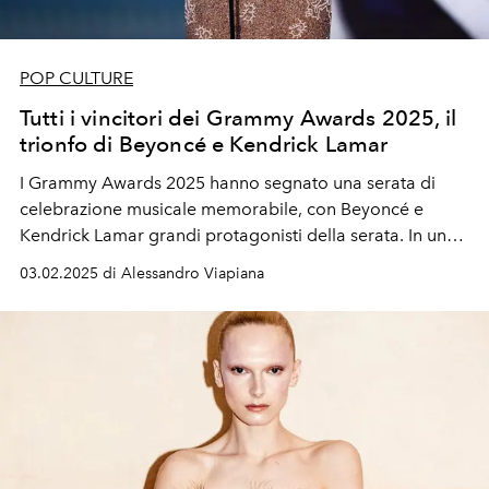
POP CULTURE
Tutti i vincitori dei Grammy Awards 2025, il
trionfo di Beyoncé e Kendrick Lamar
I Grammy Awards 2025 hanno segnato una serata di
celebrazione musicale memorabile, con Beyoncé e
Kendrick Lamar grandi protagonisti della serata. In un
evento che ha unito spettacolo e omaggi alla città di Los
03.02.2025 di Alessandro Viapiana
Angeles colpita dagli incendi, l’industria discografica ha
premiato alcuni degli artisti più influenti dell’anno, tra cui
Chappell Roan, Sabrina Carpenter e Lady Gaga.