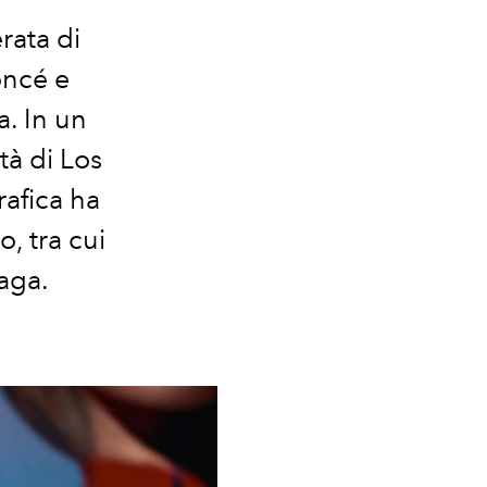
ata di
oncé e
a. In un
tà di Los
rafica ha
o, tra cui
Gaga.