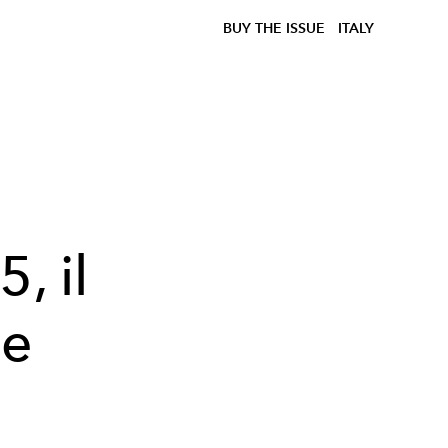
BUY THE ISSUE
ITALY
i
, il
 e