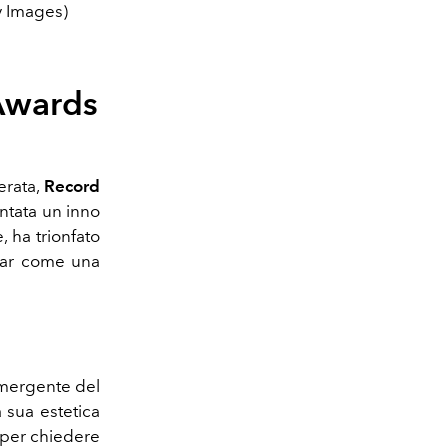
y Images)
Awards
erata,
Record
entata un inno
, ha trionfato
amar come una
emergente del
 sua estetica
o per chiedere