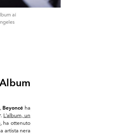
lbum ai
Angeles
l’Album
a,
Beyoncé
ha
r
.
L’album, un
e
, ha ottenuto
 artista nera