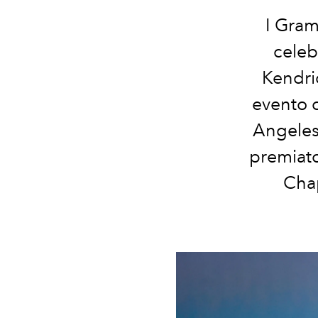
I Gra
celeb
Kendric
evento c
Angeles 
premiato 
Chap