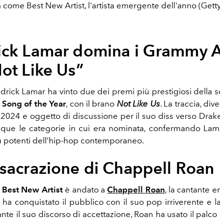
 come Best New Artist, l'artista emergente dell'anno (Gett
ick Lamar domina i Grammy 
ot Like Us”
drick Lamar ha vinto due dei premi più prestigiosi della s
e Song of the Year
, con il brano
Not Like Us
. La traccia, div
 2024 e oggetto di discussione per il suo diss verso Drake
inque le categorie in cui era nominata, confermando L
iù potenti dell’hip-hop contemporaneo.
sacrazione di Chappell Roan
r
Best New Artist
è andato a
Chappell Roan
, la cantante 
 ha conquistato il pubblico con il suo pop irriverente e la
ante il suo discorso di accettazione, Roan ha usato il palc