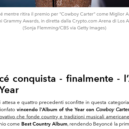
é mentre ritira il premio per "Cowboy Carter" come Miglior A
i Grammy Awards, in diretta dalla Crypto.com Arena di Los 
(Sonja Flemming/CBS via Getty Images)
é conquista - finalmente - 
 Year
 attesa e quattro precedenti sconfitte in questa categori
rionfato
vincendo l’Album of the Year con
Cowboy Carte
ovativo che fonde country e tradizioni musicali american
emio come
Best Country Album
, rendendo Beyoncé la prima