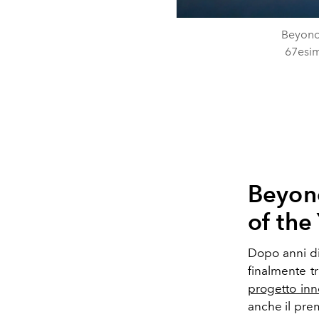
Beyonc
67esim
Beyonc
of the
Dopo anni di
finalmente t
progetto inn
anche il pr