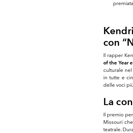
premiata
Kendr
con “N
Il rapper Ken
of the Year 
culturale nel
in tutte e c
delle voci p
La con
Il premio pe
Missouri che
teatrale. Dur