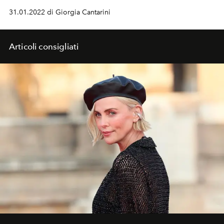
'
Chimica
', una vera hit che richiama le atmosfere Disco
31.01.2022 di Giorgia Cantarini
degli anni '80. Sul palco di Sanremo Ditonellapiaga
veste
Philosophy di Lorenzo Serafini
Articoli consigliati