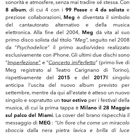
sonorità e atmosfere, senza mai tradire sé stessa.
Con
8 album
, di cui 4 con i
99 Posse
e
4 da solista
e
preziose collaborazioni,
Meg
è diventata il simbolo
del cantautorato alternativo e della musica
elettronica. Alla fine del 2004,
Meg
dà vita al suo
primo disco solista dal titolo “
Meg
”, seguito nel 2008
da “
Psychodelice
” il primo audio/video realizzato
esclusivamente con iPhone.
Gli ultimi due dischi sono
“
Imperfezione
”
e “
Concerto imPerfetto
” (primo live di
Meg registrato al Teatro Carignano di Torino),
rispettivamente del
2015
e del
2017
Il singolo
anticipa l'uscita del nuovo album previsto per
settembre, mentre da qui all'estate è atteso un nuovo
singolo e sopratutto un
tour estivo
per i festival della
musica, di cui la prima tappa è
Milano il 28 Maggio
sul palco del Miami
.
La cover del brano
rispecchia il
messaggio di
MEG
:
“Un fiore che come un miracolo
sboccia dalla nera pietra lavica e brilla di luce