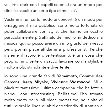
vestirmi dark con i capelli cotonati era un modo per
dire “io ascolto un certo tipo di musica”.
Vestirmi in un certo modo ai concerti è un modo per
omaggiare il mio pubblico, sono molto fortunata di
poter collaborare con stylist che hanno un occhio
particolarmente più affinato del mio. Io mi dedico alla
musica, quindi posso avere un mio giusto per i vestiti
però poi mi piace affidarmi a professionisti.
Perché
insieme il lavoro è divertentissimo, è una cosa che
proprio mi diverte un sacco lavorare con la stylist, è
molto molto stimolante e divertente.
Io sono una grande fan di
Yamamoto, Comme des
Garçons, Issey Miyake, Vivienne Westwood
. Mi è
piaciuto tantissimo l’ultima campagna che ha fatto a
Napoli, con streetcasting. Bellissimo, l’ho trovato
molto molto bello. Mi piace moltissimo, nella vita di
tutti i giorni la linea di abiti eco-friendly di Anntian e