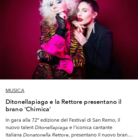
MUSICA
Ditonellapiaga e la Rettore presentano il
brano 'Chimica'
In gara alla
72° edizione del Festival di San Remo
, il
nuovo talent
Ditonellapiaga
e l'iconica cantante
italiana
Donatonella Rettore
, presentano il nuovo brano