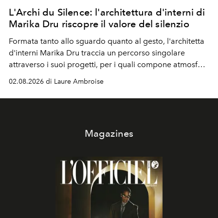
L'Archi du Silence: l'architettura d'interni di
Marika Dru riscopre il valore del silenzio
Formata tanto allo sguardo quanto al gesto, l'architetta
d'interni Marika Dru traccia un percorso singolare
attraverso i suoi progetti, per i quali compone atmosfere
silenziose, quasi sospese, dove l'emozione nasce meno
02.08.2026 di Laure Ambroise
dall'effetto che dalla sottrazione, e dove la giustezza
diventa una forma di evidenza.
Magazines